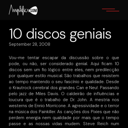
Skip
to
the
content
10 discos geniais
September 28, 2008
Vou-me tentar escapar da discussão sobre o que
pode, ou não, ser considerado genial. Aqui ficam 10
discos sem um fio lógico entre eles, nem predilecção
por qualquer estilo musical. São trabalhos que resistem
ao tempo mantendo o seu fascínio e qualidade. Desde
o Krautrock cerebral dos grandes Can e Neu!. Passando
pelo jazz de Miles Davis. O caldeirão de influências e
loucura que é o trabalho de Dr. John. A mestria nos
westerns de Ennio Morricone. A agressividade e o terror
na música dos Painkiller. As canções dos Pixies que não
perdem energia nem qualidade por mais que o tempo
passe e as nossas vidas mudem. Steve Reich num