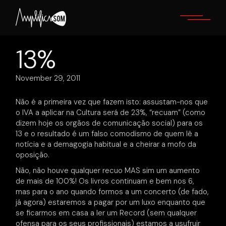
Skip
to
the
content
13%
November 29, 2011
Não é a primeira vez que fazem isto: assustam-nos que
o IVA a aplicar na Cultura será de 23%, “recuam” (como
dizem hoje os orgãos de comunicação social) para os
13 e o resultado é um falso comodismo de quem lê a
notícia e a demagogia habitual e a cheirar a mofo da
oposição.
Não, não houve qualquer recuo MAS sim um aumento
de mais de 100%! Os livros continuam e bem nos 6,
mas para o ano quando formos a um concerto (de fado,
já agora) estaremos a pagar por um luxo enquanto que
se ficarmos em casa a ler um Record (sem qualquer
ofensa para os seus profissionais) estamos a usufruir