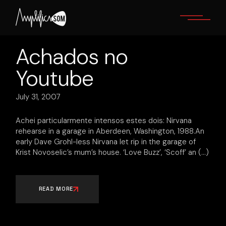
Skip
to
the
content
Achados no
Youtube
July 31, 2007
Achei particularmente intensos estes dois: Nirvana
rehearse in a garage in Aberdeen, Washington, 1988.An
early Dave Grohl-less Nirvana let rip in the garage of
Krist Novoselic’s mum’s house. ‘Love Buzz’, ‘Scoff’ an
READ MORE