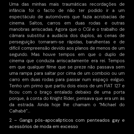
Uma das minhas mais traumáticas recordações de
infância foi o facto de não ter podido ir a um
espectáculo de automóveis que fazia acrobacias de
cinema. Saltos, carros em duas rodas e outras
manobras arriscadas. Agora que o CGI e o trabalho de
câmara substitui a audácia dos duplos, as cenas de
perseguição tornaram-se rápidas, barulhentas e de
difícil compreensão devido aos planos de menos de um
segundo. Mas houve tempos em que o duplo de
cinema que conduzia arriscadamente era rei. Tempos
em que qualquer filme que se preze não passava sem
uma rampa para saltar por cima de um comboio ou um
carro em duas rodas para passar num espaço exíguo.
Tenho um primo que partiu dois eixos de um FIAT 127 e
ficou com o braço entalado debaixo de uma porta
porque, à conta do Knight Rider, pensava que era um ás
da estrada. Ainda hoje lhe chamam o “Michael do
Calhabé”…
2 – Gangs pós-apocalípticos com penteados gay e
acessórios de moda em excesso