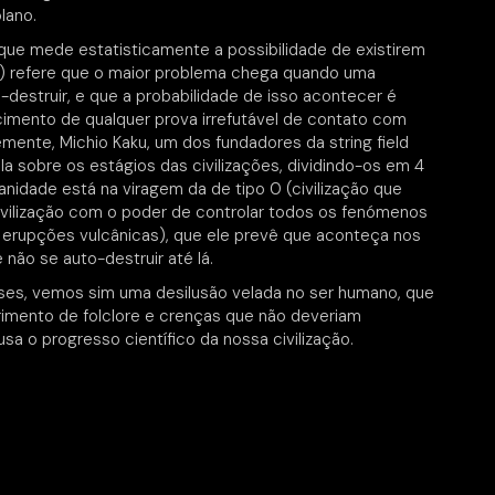
lano.
(que mede estatisticamente a possibilidade de existirem
do) refere que o maior problema chega quando uma
-destruir, e que a probabilidade de isso acontecer é
cimento de qualquer prova irrefutável de contato com
emente, Michio Kaku, um dos fundadores da string field
la sobre os estágios das civilizações, dividindo-os em 4
anidade está na viragem da de tipo 0 (civilização que
(civilização com o poder de controlar todos os fenómenos
 erupções vulcânicas), que ele prevê que aconteça nos
 não se auto-destruir até lá.
pses, vemos sim uma desilusão velada no ser humano, que
trimento de folclore e crenças que não deveriam
sa o progresso científico da nossa civilização.