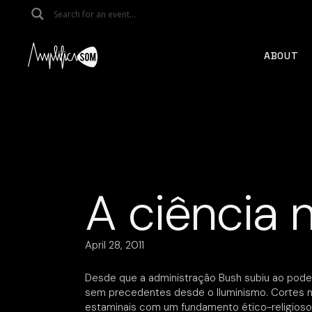
Skip
to
the
content
ABOUT
A ciência 
April 28, 2011
Desde que a administração Bush subiu ao poder
sem precedentes desde o Iluminismo. Cortes nos
estaminais com um fundamento ético-religioso