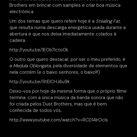
Brothers em brincar com samples e criar boa música
electrónica.
Um dos temas que quero referir hoje é a
Stealing Fat
,
que resulta numa descarga energética usada durante a
abertura e que nos deixa imediatamente colados à
cadeira.
http://youtu.be/1EOb7lcto0k
O outro que quero destacar, por ser o meu preferido, é
a
Medula Oblongata
, pela diversidade de elementos que
nela contém (e o baixo senhores, o baixo!!!)
http://youtu.be/RtEICHJ6u9k
Deixo-vos por hoje da mesma forma que o próprio filme
termina: com a única música da banda sonora que não
foi criada pelos Dust Brothers, mas que é bem
conhecida de todos vós.
http://www.youtube.com/watch?v=RCD14IrOcIs