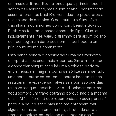
em musicar filmes. Reza a lenda que a primeira escolha
seriam os Radiohead, mas quem acabou por tratar do
assunto foram os Dust Brothers, duo de produtores e
reis no uso de samples. O seu currículo é invejável:
trabalharam com nomes como Korn, Beastie Boys ou
Beck. Mas foi com a banda sonora do Fight Club, que
inclusivamente lhes valeu o grammy para álbum do ano,
que conseguiram dar o seu nome a conhecer a um
público muito mais abrangente.
Esta banda sonora é considerada uma das melhores
compostas nos anos mais recentes. Sinto-me tentada
a concordar porque acho há uma simbiose perfeita
entre música e imagem, como se só fizessem sentido
uma com a outra: estes temas noutra imagem nunca
resultariam e vice-versa. Talvez seja por isso que das
raras vezes que decidi ir ouvir o cd isoladamente, me
ficou sempre um travo estranho porque não é a mesma
coisa. Aliás, não é cd que recomendasse ouvir por si só
porque a pouco sabe. Mas não me entendam mal,
alguns temas adquirem uma força brutal durante a
trama: os baixos, os teclados ou a mestria dos Dust