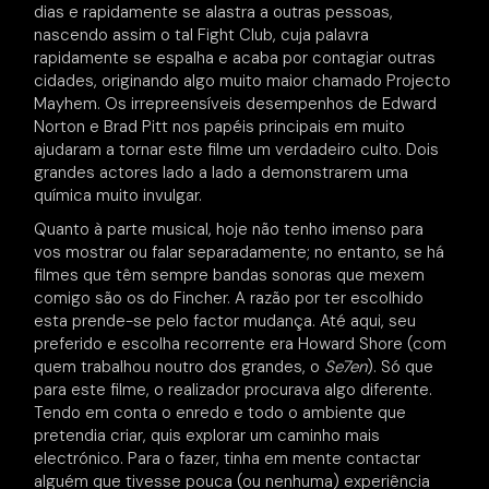
dias e rapidamente se alastra a outras pessoas,
nascendo assim o tal Fight Club, cuja palavra
rapidamente se espalha e acaba por contagiar outras
cidades, originando algo muito maior chamado Projecto
Mayhem. Os irrepreensíveis desempenhos de Edward
Norton e Brad Pitt nos papéis principais em muito
ajudaram a tornar este filme um verdadeiro culto. Dois
grandes actores lado a lado a demonstrarem uma
química muito invulgar.
Quanto à parte musical, hoje não tenho imenso para
vos mostrar ou falar separadamente; no entanto, se há
filmes que têm sempre bandas sonoras que mexem
comigo são os do Fincher. A razão por ter escolhido
esta prende-se pelo factor mudança. Até aqui, seu
preferido e escolha recorrente era Howard Shore (com
quem trabalhou noutro dos grandes, o
Se7en
). Só que
para este filme, o realizador procurava algo diferente.
Tendo em conta o enredo e todo o ambiente que
pretendia criar, quis explorar um caminho mais
electrónico. Para o fazer, tinha em mente contactar
alguém que tivesse pouca (ou nenhuma) experiência