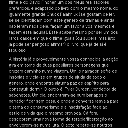
filme é do David Fincher, um dos meus realizadores
preferidos, e adaptado do livro com o mesmo nome, do
igualmente grande Chuck Palahniuk (se gostam de ler,
se se identificam com este género de tramas e ainda
não leram nada dele, façam um favor a vós mesmos e
tapem esta lacuna). Este acaba mesmo por ser um dos
raros casos em que o filme iguala (ou supera, mas isto
já pode ser perigoso afirmar) o livro, que já de si é
fabuloso.
A história já é provavelmente vossa conhecida: a acção
gira em torno de duas peculiares personagens que
cruzam caminho numa viagem. Um, o narrador, sofre de
insónias e vicia-se em grupos de ajuda de todo o
género, onde encontra alguma paz de espírito para
conseguir dormir. O outro é Tyler Durden, vendedor de
sabonetes. Um dia, encontram-se num bar após o
narrador ficar sem casa, e onde a conversa resvala para
o tema do consumerismo e a insatisfação face ao
estilo de vida que o mesmo provoca. Cá fora,
descobrem uma nova forma de terapia/libertação ao
envolverem-se numa luta. O acto repete-se noutros