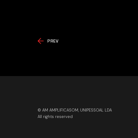
PREV
© AM AMPLIFICASOM, UNIPESSOAL LDA
All rights reserved