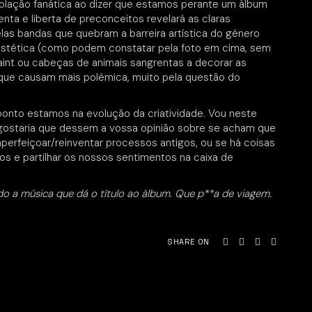
golação fanática ao dizer que estamos perante um àlbum
ta e liberta de preconceitos revelará as claras
las bandas que quebram a barreira artística do género
estética (como podem constatar pela foto em cima, sem
aint ou cabeças de animais sangrentas a decorar as
 que causam mais polémica, muito pela questão do
ponto estamos na evolução da criatividade. Vou neste
gostaria que dessem a vossa opinião sobre se acham que
perfeiçoar/reinventar processos antigos, ou se há coisas
s e partilhar os nossos sentimentos na caixa de
o a música que dá o título ao àlbum. Que p**a de viagem.
SHARE ON