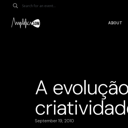
Skip
to
the
content
ABOUT
A evolução
criativida
September 19, 2010