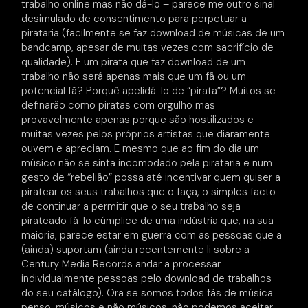
trabalho online mas não dá-lo – parece me outro sinal
desimulado de consentimento para perpetuar a
pirataria (facilmente se faz download de músicas de um
bandcamp, apesar de muitas vezes com sacrifício de
qualidade). E um pirata que faz download de um
trabalho não será apenas mais que um fã ou um
potencial fã? Porquê apelidá-lo de “pirata”? Muitos se
definarão como piratas com orgulho mas
provavelmente apenas porque são hostilizados e
muitas vezes pelos próprios artistas que diaramente
ouvem e apreciam. E mesmo que ao fim do dia um
músico não se sinta incomodado pela pirataria e num
gesto de “rebelião” possa até incentivar quem quiser a
piratear os seus trabalhos que o faça, o simples facto
de continuar a permitir que o seu trabalho seja
pirateado fá-lo cúmplice de uma indústria que, na sua
maioria, parece estar em guerra com as pessoas que a
(ainda) suportam (ainda recentemente li sobre a
Century Media Records andar a processar
individualmente pessoas pelo download de trabalhos
do seu catálogo). Ora se somos todos fãs de música
penso, músicos e não músicos, não podemos aceitar