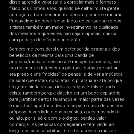
disso aprendi a valorizar e a apreciar mais o formato
físico nos últimos anos, quando se calhar muita gente
começou a ter o sentimento oposto perante o mesmo.
Provavelmente deve-se ao facto de ver por parte dos
artistas também um maior investimento na qualidade
dos mesmos e que estes não sejam apenas música
num pedaço de plástico ou cartão.
Sempre me considerei um defensor da pirataria e dos
benefícios da mesma para uma banda de
pequena/média dimensão até me aperceber que, não
era realmente defensor da pirataria, estava se calhar
era preso a uns “moldes” de pensar e de ver a indústria
musical que estão, obsoletas. A pirataria existe porque
há gente ainda presa a ideias antigas. E talvez ainda
exista também porque dá jeito ter um bode expiatório
para justificar certos falhanços e, maior parte das vezes
é mais facil apontar o dedo e culpar o outro do que nós
próprios. A verdade é que a música, queiramos admitir
ou não, por si só e com e o digital, perdeu valor
comercial. As pessoas começaram e têm vindo ao
longo dos anos a habituar-se a ter acesso a música