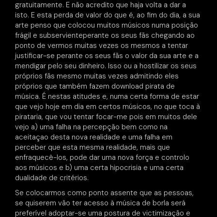
gratuitamente. E não acredito que haja volta a dar a
isto. E esta perda de valor do que é, ao fim do dia, a sua
arte penso que colocou muitos músicos numa posição
frágil e subservienteperante os seus fãs chegando ao
ponto de vermos muitas vezes os mesmos a tentar
justificar-se perante os seus fãs o valor da sua arte e a
mendigar pelo seu dinheiro. Isso ou a hostilizar os seus
próprios fãs mesmo muitas vezes admitindo eles
próprios que também fazem download pirata de
música. É nestas atitudes e, numa certa forma de estar
que vejo hoje em dia em certos músicos, no que toca à
pirataria, que vou tentar focar-me pois em muitos dele
vejo a) uma falha na percepção bem como na
aceitaçao desta nova realidade e uma falha em
perceber que esta mesma realidade, mais que
enfraquecê-los, pode dar uma nova força e controlo
aos músicos e b) uma certa hipocrisia e uma certa
dualidade de critérios.
Se colocarmos como ponto assente que as pessoas,
se quiserem vão ter acesso à música de borla será
preferível adoptar-se uma postura de victimização e