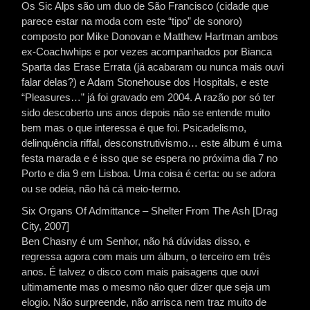
Os Sic Alps são um duo de São Francisco (cidade que
parece estar na moda com este “tipo” de sonoro)
composto por Mike Donovan e Matthew Hartman ambos
ex-Coachwhips e por vezes acompanhados por Bianca
Sparta das Erase Errata (já acabaram ou nunca mais ouvi
falar delas?) e Adam Stonehouse dos Hospitals, e este
“Pleasures…” já foi gravado em 2004. A razão por só ter
sido descoberto uns anos depois não se entende muito
bem mas o que interessa é que foi. Psicadelismo,
delinquência riffal, desconstrutivismo… este álbum é uma
festa marada e é isso que se espera no próxima dia 7 no
Porto e dia 9 em Lisboa. Uma coisa é certa: ou se adora
ou se odeia, não há cá meio-termo.
Six Organs Of Admittance – Shelter From The Ash [Drag
City, 2007]
Ben Chasny é um Senhor, não há dúvidas disso, e
regressa agora com mais um álbum, o terceiro em três
anos. É talvez o disco com mais paisagens que ouvi
ultimamente mas o mesmo não quer dizer que seja um
elogio. Não surpreende, não arrisca nem traz muito de