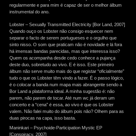
regularmente e para mim é capaz de ser o melhor álbum
instrumental do ano.
Lobster – Sexually Transmitted Electricity [Bor Land, 2007]
Quando ouço os Lobster não consigo esquecer nem
separar o facto de serem portugueses e o orgulho que
sinto nisso. O som que praticam não é novidade e lá fora
há imensas bandas parecidas, mas que interessa isso?
Quem os acompanha desde cedo conhece a pujança
deste duo, sobretudo ao vivo. E é isso. Este primeiro
álbum não serve muito mais do que registar “oficialmente”
tudo o que os Lobster têm vindo a fazer. É o passo lógico,
é o colocar a banda num mapa mais abrangente sendo a
Bor Land a plataforma ideal. A minha sugestão é: não
parem, não parem de tocar. Até num wc já deram um
concerto e a “cena” é essa, ao vivo é que os Lobster
valem. Não falei muito do álbum pois não? Olhem para as
duas pirocas na capa, isso basta.
Maninkari – Psychoide-Participation Mystic EP
[Conspiracy, 2007]