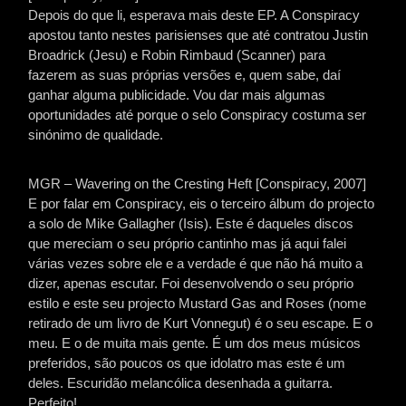
Depois do que li, esperava mais deste EP. A Conspiracy
apostou tanto nestes parisienses que até contratou Justin
Broadrick (Jesu) e Robin Rimbaud (Scanner) para
fazerem as suas próprias versões e, quem sabe, daí
ganhar alguma publicidade. Vou dar mais algumas
oportunidades até porque o selo Conspiracy costuma ser
sinónimo de qualidade.
MGR – Wavering on the Cresting Heft [Conspiracy, 2007]
E por falar em Conspiracy, eis o terceiro álbum do projecto
a solo de Mike Gallagher (Isis). Este é daqueles discos
que mereciam o seu próprio cantinho mas já aqui falei
várias vezes sobre ele e a verdade é que não há muito a
dizer, apenas escutar. Foi desenvolvendo o seu próprio
estilo e este seu projecto Mustard Gas and Roses (nome
retirado de um livro de Kurt Vonnegut) é o seu escape. E o
meu. E o de muita mais gente. É um dos meus músicos
preferidos, são poucos os que idolatro mas este é um
deles. Escuridão melancólica desenhada a guitarra.
Perfeito!