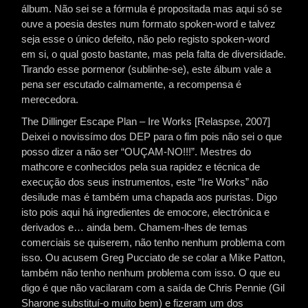
álbum. Não sei se a fórmula é propositada mas aqui só se
ouve a poesia destes num formato spoken-word e talvez
seja esse o único defeito, não pelo registo spoken-word
em si, o qual gosto bastante, mas pela falta de diversidade.
Tirando esse pormenor (sublinhe-se), este álbum vale a
pena ser escutado calmamente, a recompensa é
merecedora.
The Dillinger Escape Plan – Ire Works [Relaspse, 2007]
Deixei o novissímo dos DEP para o fim pois não sei o que
posso dizer a não ser “OUÇAM-NO!!!”. Mestres do
mathcore e conhecidos pela sua rapidez e técnica de
execução dos seus instrumentos, este “Ire Works” não
desilude mas é também uma chapada aos puristas. Digo
isto pois aqui há ingredientes de emocore, electrónica e
derivados e… ainda bem. Chamem-lhes de temas
comerciais se quiserem, não tenho nenhum problema com
isso. Ou acusem Greg Pucciato de se colar a Mike Patton,
também não tenho nenhum problema com isso. O que eu
digo é que não vacilaram com a saída de Chris Pennie (Gil
Sharone substituí-o muito bem) e fizeram um dos