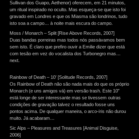
Sullivan dos Guapo, Aethenor) oferecem, em 21 minutos,
um ritual inspirado no oculto. Mas esqueça-se que isto foi
gravado em Londres e que os Miasma são londrinos, tudo
isto soa a campo… à noite mais escura do campo.
Moss / Monarch – Split [Rise Above Records, 2007]
Duas bandas porreiras mas todos nós passávamos bem
sem isto. É claro que prefiro ouvir a Emilie dizer que está
com tesão em vez do vocalista dos Turbonegro mas…
next.
Rainbow of Death – 10′ [Solitude Records, 2007]
Os Rainbow of Death não são nada mais do que os próprio
Monarch (e uns amigos vá) em versão trash. Este 10”
está longe de ser interessante mas se tivessem outras
condições de gravação talvez o resultado fosse uns
pontos acima. De qualquer maneira, o arco-íris não durou
muito. Já acabaram…
Sic Alps – Pleasures and Treasures [Animal Disguise,
2006]