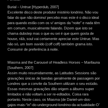
Burial – Untrue [Hyperdub, 2007]
Excelente disco deste produtor mistério londrino. Não vou
falar do que não domino/ percebo mas este é o disco ideal
para quando estão com os v/ amigos da “noite” e nada têm
em comum, musicalmente falando. Dizem que isto se
chama dubstep mas o que eu sei é que quem gosta de
house, r&b, soul vai certamente apreciar este Untrue. Mas
não só, um bom ouvido (coff coff) também grama isto.
Consumir de preferência à noite.
Miasma and the Carousel of Headless Horses – Manfauna
[Southern, 2007]
Assim muito resumidamente, as Latitudes Sessions são
gravações únicas de bandas geralmente de passagem por
Londres que a convite da Southern utilizam o seu estúdio.
Essas mesmas gravações dão origem a álbums super
limitados e não voltam a ser re-editados. Coisa rara
portanto. Neste caso, os Miasma (de Daniel-um-dos-
gajos-mais-“in”-do-underground-londrino-da-actualidade-O’