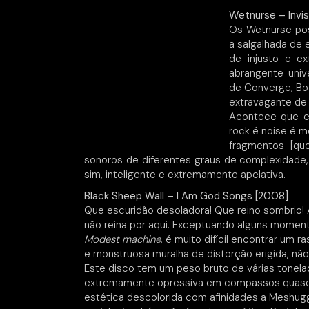
Wetnurse – Invis
Os Wetnurse pos
a salgalhada de 
de injusto e ex
abrangente univ
de Converge, Bot
extravagante de
Acontece que es
rock é noise é m
fragmentos [que
sonoros de diferentes graus de complexidade
sim, inteligente e extremamente apelativa.
Black Sheep Wall – I Am God Songs [2008]
Que escuridão desoladora! Que reino sombrio! 
não reina por aqui. Exceptuando alguns mome
Modest machine
, é muito difícil encontrar um r
e monstruosa muralha de distorção erigida, não
Este disco tem um peso bruto de várias tonel
extremamente opressiva em compassos quase
estética descolorida com afinidades a Meshugg