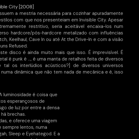
ible City [2008]
suem a mestria necessária para cozinhar apuradamente
estilos com que nos presenteiam em Invisible City. Apesar
tremamente restritivo, seria aceitável encaixa-los num
erso hardcore/pós-hardcore metalizado com influências
ch, Keelhaul, Cave In ou até At the Drive-In e com a visão
 uns Refused.
te disco é ainda muito mais que isso. É imprevisível. É
etal é punk é …, é uma manta de retalhos feita de diversos
 tal os interlúdios acústicos?] de diversos universos
, numa dinâmica que não tem nada de mecânica e é, isso
A luminosidade é coisa que
ntos esperançosos de
asgo de luz por entre a densa
 há brechas.
adas, e oferece uma viagem
 sempre lentos, numa
ah, Sleep e Eyehategod. E a