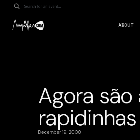
Skip
to
the
content
ABOUT
Agora são
rapidinhas
December 19, 2008