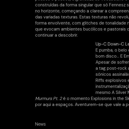
construídas da forma singular que só Fennesz s
no horizonte, começando a clarear a compreen
das variadas texturas. Estas texturas não re
forma envolvente, com glitches de tonalidade 
que evocam ambientes bucólicos e pastorais qu
continuar a descobrir.
Up-C Down-C Le
E pumba, o belo
bom disco… E Em
Apesar de sofrer
a tag post-rock 
sónicos assinaláv
Riffs explosivos
instrumentalizaç
mesmo A Silver 
Murmurs Pt. 2
é o momento Explosions in the Sk
por aqui a espaços. Aventurem-se que vale a p
News