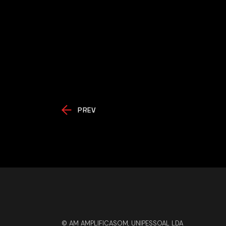
PREV
© AM AMPLIFICASOM, UNIPESSOAL LDA