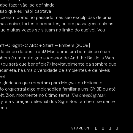
abe fazer vão-se definindo
são que eu [não] captava
volucionam como no passado mas são esculpidas de uma
mais noise, fortes e berrantes, ou em passagens calmas
e muitas vezes se situam no limite do audível. Vou
ft-C Right-C ABC + Start – Embers [2008]
 do disco de post-rock! Mas como um bom disco é um
bers é um mui digno sucessor de And the Battle Is Won.
 (ou será que beneficia?) inevitavelmente da sombra que
acarreta, há uma diversidade de ambientes e de níveis
el.
 e gloriosos que remetam para Mogwai ou Pelican e
ão orquestral algo melancólica familiar a uns GY!BE ou até
Mt. Zion, mormente no último tema
The creeping fear
.
y, e a vibração celestial dos Sigur Rós também se sente
ena.
SHARE ON