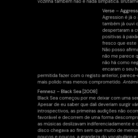
vozinha também não é nada simpática. Brutal
Verse – Aggress
Agression é já o
também já ouvi o
despertaram a c
positivas à paix
fresco que este 
Não posso afirm
não me parece qu
não há como neg
encaram o seu h
permitida fazer com o registo anterior, parec
mais polido mas menos comprometido.
Antémi
Fennesz – Black Sea [2008]
Black Sea começou por me deixar com uma se
Apesar de eu saber que dali deveriam surgir vá
introspectivos, as primeiras audições não oco
favorável e decorrem de uma forma descompr
as músicas deslizavam indiferenciadamente e 
disco chegava ao fim sem que muito de memor
poucos e poucos, a grandeza do vocabulário e