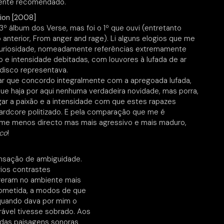
mente recomendado.
ion [2008]
 3º álbum dos Verse, mas foi o 1º que ouvi (entretanto
 anterior, From anger and rage). Li alguns elogios que me
uriosidade, nomeadamente referências extremamente
ão e intensidade debitadas, com louvores à lufada de ar
disco representava.
ar que concordo integralmente com a apregoada lufada,
e haja por aqui nenhuma verdadeira novidade, mas porra,
ar a paixão e a intensidade com que estes rapazes
ardcore politizado. E pela comparação que me é
e-me menos directo mas mais agressivo e mais maduro,
co
!
nsação de ambiguidade.
rios contrastes
rreram no ambiente mais
ometida, a modos de que
quando dava por mim o
ável tivesse sobrado. Aos
 das paisagens sonoras