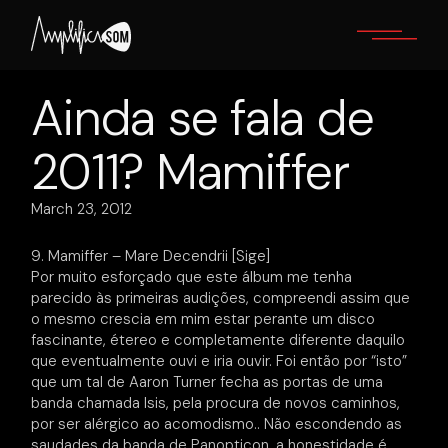
Skip
to
the
content
Ainda se fala de
2011? Mamiffer
March 23, 2012
9. Mamiffer – Mare Decendrii [Sige]
Por muito esforçado que este álbum me tenha
parecido às primeiras audições, compreendi assim que
o mesmo crescia em mim estar perante um disco
fascinante, étereo e completamente diferente daquilo
que eventualmente ouvi e iria ouvir. Foi então por “isto”
que um tal de Aaron Turner fecha as portas de uma
banda chamada Isis, pela procura de novos caminhos,
por ser alérgico ao acomodismo.. Não escondendo as
saudades da banda de Panopticon, a honestidade é