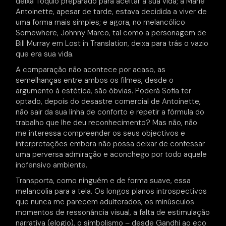
deixa Tóquio preparado para aceitar a sua vida; a Marie
Antoinette, apesar de tarde, estava decidida a viver de
uma forma mais simples; e agora, no melancólico
Somewhere, Johnny Marco, tal como a personagem de
Bill Murray em Lost in Translation, deixa para trás o vazio
que era sua vida.
A comparação não acontece por acaso, as
semelhanças entre ambos os filmes, desde o
argumento à estética, são óbvias. Poderá Sofia ter
optado, depois do desastre comercial de Antoinette,
não sair da sua linha de conforto e repetir a fórmula do
trabalho que lhe deu reconhecimento? Mas não, não
me interessa compreender os seus objectivos e
interpretações embora não possa deixar de confessar
uma perversa admiração e aconchego por todo aquele
inofensivo ambiente.
Transporta, como ninguém e de forma suave, essa
melancolia para a tela. Os longos planos introspectivos
que nunca me parecem adulterados, os minúsculos
momentos de ressonância visual, a falta de estimulação
narrativa (elogio), o simbolismo – desde Gandhi ao eco