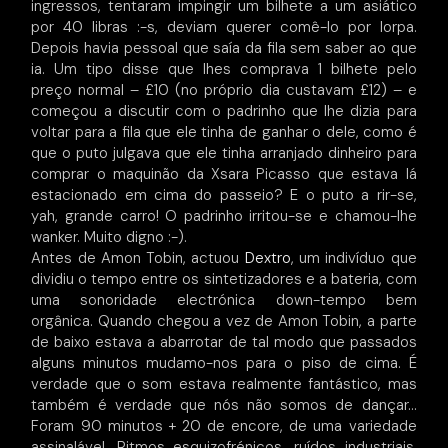
ingressos, tentaram impingir um bilhete a um asiático
por 40 libras :-s, deviam querer comê-lo por lorpa.
Depois havia pessoal que saía da fila sem saber ao que
ia. Um tipo disse que lhes comprava 1 bilhete pelo
preço normal – £10 (no próprio dia custavam £12) – e
começou a discutir com o padrinho que lhe dizia para
voltar para a fila que ele tinha de ganhar o dele, como é
que o puto julgava que ele tinha arranjado dinheiro para
comprar o maquinão da Xsara Picasso que estava lá
estacionado em cima do passeio? E o puto a rir-se,
yah, grande carro! O padrinho irritou-se e chamou-lhe
wanker. Muito digno :-).
Antes de Amon Tobin, actuou
Dextro
, um indivíduo que
dividiu o tempo entre os sintetizadores e a bateria, com
uma sonoridade electrónica down-tempo bem
orgânica. Quando chegou a vez de Amon Tobin, a parte
de baixo estava a abarrotar de tal modo que passados
alguns minutos mudamo-nos para o piso de cima. É
verdade que o som estava realmente fantástico, mas
também é verdade que nós não somos de dançar…
Foram 90 minutos + 20 de encore, de uma variedade
assinalável. Ritmos esquizofrénicos, ruídos industriais,