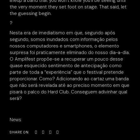
lineup a band that you won’t know you’ll be seeing until
the very moment they set foot on stage. That said, let
the guessing begin.
?
Nesta era de imediatismo em que, segundo após
segundo, somos inundados com informação pelos
nossos computadores e smartphones, o elemento
surpresa foi praticamente eliminado do nosso dia-a-dia.
O Amplifest propõe-se a recuperar um pouco desse
quase esquecido sentimento de antecipação como
parte de toda a “experiência” que o festival pretende
proporcionar. Como? Adicionando ao cartaz uma banda
que não será revelada até ao preciso momento em que
pisará o palco do Hard Club. Conseguem adivinhar qual
será?
News
SHARE ON