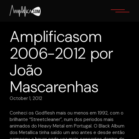
Skip
to
the
content
Amplificasom
2006-2012 por
João
Mascarenhas
October 1, 2012
Conheci os Godflesh mais ou menos em 1992, com o
brilhante “Streetcleaner”, num dos periodos mais
animados do Heavy Metal em Portugal. O Black Album
dos Metallica tinha saído um ano antes e desde então