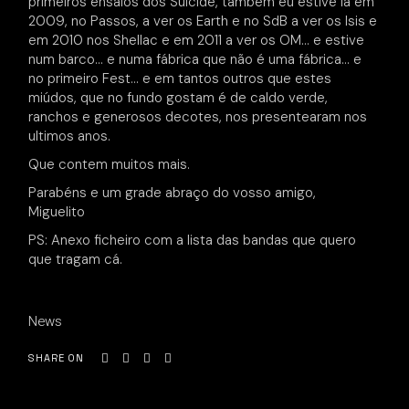
primeiros ensaios dos Suicide, também eu estive lá em
2009, no Passos, a ver os Earth e no SdB a ver os Isis e
em 2010 nos Shellac e em 2011 a ver os OM… e estive
num barco… e numa fábrica que não é uma fábrica… e
no primeiro Fest… e em tantos outros que estes
miúdos, que no fundo gostam é de caldo verde,
ranchos e generosos decotes, nos presentearam nos
ultimos anos.
Que contem muitos mais.
Parabéns e um grade abraço do vosso amigo,
Miguelito
PS: Anexo ficheiro com a lista das bandas que quero
que tragam cá.
News
SHARE ON