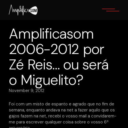
Skip
to
the
content
Amplificasom
2006-2012 por
Zé Reis… ou será
o Miguelito?
November 9, 2012
Foi com um misto de espanto e agrado que no fim de
semana, enquanto andava na net a fazer aquilo que os
gajos fazem na net, recebi o vosso mail a convidarem-
me para escrever qualquer coisa sobre o vosso 6º