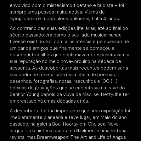
envolvido com o mistecismo tibetano e budista – foi
sempre uma pessoa muito activa. Vítima de
hipoglicemia e tuberculose pulmonar, tinha 41 anos.
Ao contrário das suas edições literárias, até ao final do
século passado era como o seu lado musical nunca
tivesse existido. Foi com a insistência e persuassão de
um par de amigos que finalmente se começou a
descobrir trabalhos que confirmavam/ ressuscitavam a
sua reputação no meio nova-iorquino na década de
sessenta. As descobertas mais recentes podem ser a
sua pedra de roseta: uma mala cheia de poemas,
desenhos, fotografias, notas, rascunhos e 100 (!!!)
bobinas de gravações que se encontrava na cave do
Senhor Young depois da viúva de Maclise, Hetty, lhe ter
emprestado há umas décadas atrás.
A descoberta foi tão importante que uma exposição foi
imediatamente planeada e teve lugar, em Maio do ano
passado, na galeria Boo-Hooray em Chelsea, Nova
Iorque. Uma história escrita é dificilmente uma história
revista, mas
Dreamweapon: The Art and Life of Angus