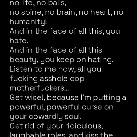
no life, no balls,
no spine, no brain, no heart, no
humanity!
And in the face of all this, you
hate.
And in the face of all this
beauty, you keep on hating.
Listen to me now, all you
fucking asshole cop
motherfuckers…
Get wise!, because I’m putting a
powerful, powerful curse on
your cowardly soul.
Get rid of your ridiculous,
laughable roles, and kiss the