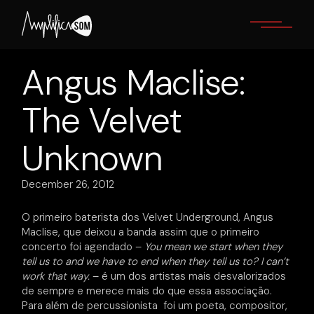
Skip
to
the
content
Angus Maclise:
The Velvet
Unknown
December 26, 2012
O primeiro baterista dos Velvet Underground, Angus
Maclise, que deixou a banda assim que o primeiro
concerto foi agendado –
You mean we start when they
tell us to and we have to end when they tell us to? I can’t
work that way.
– é um dos artistas mais desvalorizados
de sempre e merece mais do que essa associação.
Para além de percussionista foi um poeta, compositor,