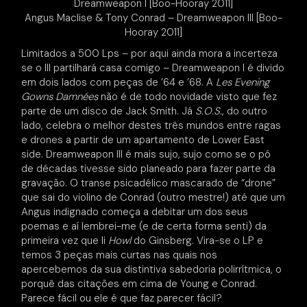
Dreamweapon I [Boo-Hooray 2011]
Angus Maclise & Tony Conrad – Dreamweapon III [Boo-
Hooray 2011]
Limitados a 500 Lps – por aqui ainda mora a incerteza
se o III partilhará casa comigo – Dreamweapon I é divido
em dois lados com peças de ’64 e ’68. A
Les Evening
Gowns Damnées
não é de todo novidade visto que fez
parte de um disco de Jack Smith. Já
S.O.S.
, do outro
lado, celebra o melhor destes três mundos entre ragas
e drones a partir de um apartamento de Lower East
side. Dreamweapon III é mais sujo, sujo como se o pó
de décadas tivesse sido planeado para fazer parte da
gravação. O transe psicadélico mascarado de “drone”
que sai do violino de Conrad (outro mestre!) até que um
Angus indignado começa a debitar um dos seus
poemas e aí lembrei-me (e de certa forma senti) da
primeira vez que li
Howl
do Ginsberg. Vira-se o LP e
temos 3 peças mais curtas nas quais nos
apercebemos da sua distintiva sabedoria polirrítmica, o
porquê das citações em cima de Young e Conrad.
Parece fácil ou ele é que faz parecer fácil?