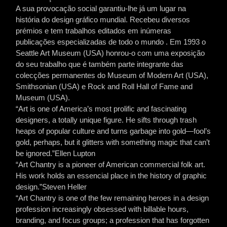
A sua provocação social garantiu-lhe já um lugar na
história do design gráfico mundial. Recebeu diversos
prémios e tem trabalhos editados em inúmeras
publicações especializadas de todo o mundo . Em 1993 o
Seattle Art Museum (USA) honrou-o com uma exposição
do seu trabalho que é também parte integrante das
colecções permanentes do Museum of Modern Art (USA),
Smithsonian (USA) e Rock and Roll Hall of Fame and
Museum (USA).
“Art is one of America’s most prolific and fascinating
designers, a totally unique figure. He sifts through trash
heaps of popular culture and turns garbage into gold—fool’s
gold, perhaps, but it glitters with something magic that can’t
be ignored.”Ellen Lupton
“Art Chantry is a pioneer of American commercial folk art.
His work holds an essencial place in the history of graphic
design.”Steven Heller
“Art Chantry is one of the few remaining heroes in a design
profession increasingly obsessed with billable hours,
branding, and focus groups; a profession that has forgotten