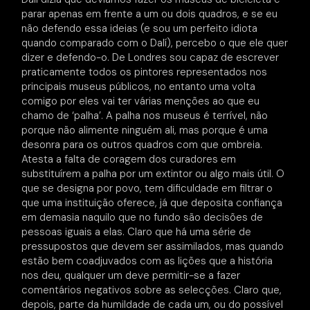
parar apenas em frente a um ou dois quadros, e se eu
não defendo essa ideias (e sou um perfeito idiota
quando comparado com o Dalí), percebo o que ele quer
dizer e defendo-o. De Londres sou capaz de escrever
praticamente todos os pintores representados nos
principais museus públicos, no entanto uma volta
comigo por eles vai ter várias menções ao que eu
chamo de ‘palha’. A palha nos museus é terrível, não
porque não alimente ninguém ali, mas porque é uma
desonra para os outros quadros com que ombreia.
Atesta a falta de coragem dos curadores em
substituírem a palha por um extintor ou algo mais útil. O
que se designa por povo, tem dificuldade em filtrar o
que uma instituição oferece, já que deposita confiança
em demasia naquilo que no fundo são decisões de
pessoas iguais a elas. Claro que há uma série de
pressupostos que devem ser assimilados, mas quando
estão bem coadjuvados com as lições que a história
nos deu, qualquer um deve permitir-se a fazer
comentários negativos sobre as selecções. Claro que,
depois, parte da humildade de cada um, ou do possível