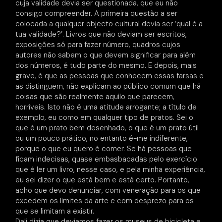
cuja validade devia ser questionada, que eu não
consigo compreender. A primeira questão a ser
colocada a qualquer objecto cultural devia ser ‘qual é a
tua validade?’. Livros que não deviam ser escritos,
exposições só para fazer número, quadros cujos
autores não sabem o que devem significar para além
dos números, é tudo parte do mesmo. E depois, mais
grave, é que as pessoas que conhecem essas farsas e
as distinguem, não explicam ao público comum que há
coisas que são realmente aquilo que parecem,
horríveis. Isto não é uma atitude arrogante; a título de
exemplo, eu como em qualquer tipo de pratos. Sei o
que é um prato bem desenhado, o que é um prato útil
ou um pouco prático, no entanto é-me indiferente,
porque o que eu quero é comer. Se há pessoas que
ficam indecisas, quase embasbacadas pelo exercício
que é ler um livro, nesse caso, e pela minha experiência,
eu sei dizer o que está bem e está certo. Portanto,
acho que devo denunciar, com veneração para os que
excedem os limites da arte e com desprezo para os
que se limitam a existir.
Dalí dizia que devíamos fazer os museus de bicicleta e