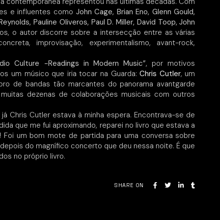
sica contemporânea representou nas últimas décadas. Com
ares e influentes como
John Cage, Brian Eno, Glenn Gould,
ynolds, Pauline Oliveros, Paul D. Miller, David Toop, John
s, o autor discorre sobre a intersecção entre as várias
oncreta, improvisação, experimentalismo, avant-rock,
dio Culture -Readings in Modern Music”
, por motivos
rros um músico que iria tocar na Guarda:
Chris Cutler
, um
bro de bandas tão marcantes do panorama avantgarde
e muitas dezenas de colaborações musicais com outros
já Chris Cutler estava à minha espera. Encontrava-se de
dida que me fui aproximando, reparei no livro que estava a
!
Foi um bom mote de partida para uma conversa sobre
u depois do magnífico concerto que deu nessa noite. É que
os no próprio livro.
SHARE ON