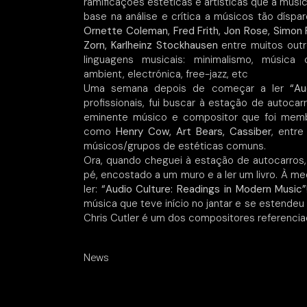
ramificações estéticas e artísticas que a mú
base na análise e crítica a músicos tão dísp
Ornette Coleman, Fred Frith, Jon Rose, Simon Re
Zorn, Karlheinz Stockhausen
entre muitos outro
linguagens musicais: minimalismo, música c
ambient, electrónica, free-jazz, etc
Uma semana depois de começar a ler
“Au
profissionais, fui buscar à estação de autoca
eminente músico e compositor que foi mem
como
Henry Cow, Art Bears, Cassiber
, entr
músicos/grupos de estéticas comuns.
Ora, quando cheguei à estação de autocarros, 
pé, encostado a um muro e a ler um livro. À me
ler:
“Audio Culture: Readings in Modern Music”
música que teve início no jantar e se estende
Chris Cutler é um dos compositores referenciad
News