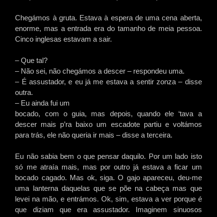
Chegámos à gruta. Estava à espera de uma cena aberta,
enorme, mas a entrada era do tamanho de meia pessoa.
Cinco inglesas estavam a sair.
– Que tal?
– Não sei, não chegámos a descer – respondeu uma.
– É assustador, e eu já me estava a sentir zonza – disse
outra.
– Eu ainda fui um
bocado, com o guia, mas depois, quando ele ‘tava a
descer mais p’ra baixo um escadote partiu e voltámos
para trás, ele não queria ir mais – disse a terceira.
Eu não sabia bem o que pensar daquilo. Por um lado isto
só me atraía mais, mas por outro já estava a ficar um
bocado cagado. Mas ok, siga. O gajo apareceu, deu-me
uma lanterna daquelas que se põe na cabeça mas que
levei na mão, e entrámos. Ok, sim, estava a ver porque é
que diziam que era assustador. Imaginem sinuosos