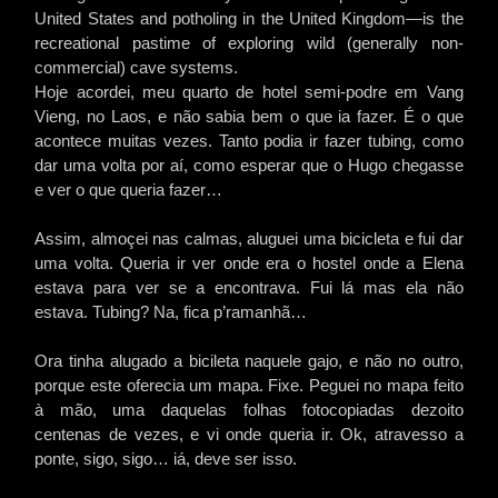
United States and potholing in the United Kingdom—is the
recreational pastime of exploring wild (generally non-
commercial) cave systems.
Hoje acordei, meu quarto de hotel semi-podre em Vang
Vieng, no Laos, e não sabia bem o que ia fazer. É o que
acontece muitas vezes. Tanto podia ir fazer tubing, como
dar uma volta por aí, como esperar que o Hugo chegasse
e ver o que queria fazer…
Assim, almoçei nas calmas, aluguei uma bicicleta e fui dar
uma volta. Queria ir ver onde era o hostel onde a Elena
estava para ver se a encontrava. Fui lá mas ela não
estava. Tubing? Na, fica p’ramanhã…
Ora tinha alugado a bicileta naquele gajo, e não no outro,
porque este oferecia um mapa. Fixe. Peguei no mapa feito
à mão, uma daquelas folhas fotocopiadas dezoito
centenas de vezes, e vi onde queria ir. Ok, atravesso a
ponte, sigo, sigo… iá, deve ser isso.