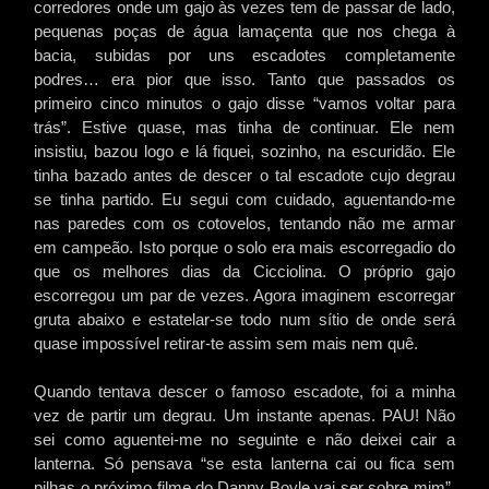
corredores onde um gajo às vezes tem de passar de lado,
pequenas poças de água lamaçenta que nos chega à
bacia, subidas por uns escadotes completamente
podres… era pior que isso. Tanto que passados os
primeiro cinco minutos o gajo disse “vamos voltar para
trás”. Estive quase, mas tinha de continuar. Ele nem
insistiu, bazou logo e lá fiquei, sozinho, na escuridão. Ele
tinha bazado antes de descer o tal escadote cujo degrau
se tinha partido. Eu segui com cuidado, aguentando-me
nas paredes com os cotovelos, tentando não me armar
em campeão. Isto porque o solo era mais escorregadio do
que os melhores dias da
Cicciolina. O próprio gajo
escorregou um par de vezes. Agora imaginem escorregar
gruta abaixo e estatelar-se todo num sítio de onde será
quase impossível retirar-te assim sem mais nem quê.
Quando tentava descer o famoso escadote, foi a minha
vez de partir um degrau. Um instante apenas. PAU! Não
sei como aguentei-me no seguinte e não deixei cair a
lanterna. Só pensava “se esta lanterna cai ou fica sem
pilhas o próximo filme do Danny Boyle vai ser sobre mim”.