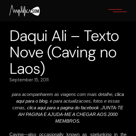
Skip
to
the
content
Daqui Ali – Texto
Nove (Caving no
Laos)
September 15, 2011
para acompanharem as viagens com mais detalhe,
clica
aqui para o blog.
e para actualizacoes, fotos e essas
cenas,
clica aqui para a pagina do facebook .JUNTA-TE
AH PAGINA E AJUDA-ME A CHEGAR AOS 2000
MEMBROS.
Caving—also occasionally known as spelunking in the