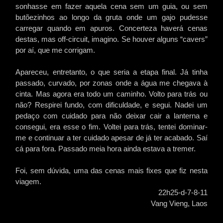
sonhasse em fazer aquela cena sem um guia, ou sem
butõezinhos ao longo da gruta onde um gajo pudesse
carregar quando em apuros. Concerteza haverá cenas
destas, mas off-circuit, imagino. Se houver alguns “cavers”
por aí, que me corrigam.
Apareceu, entretanto, o que seria a etapa final. Já tinha
passado, curvado, por zonas onde a água me chegava à
cinta. Mas agora era todo um caminho. Volto para trás ou
não? Respirei fundo, com dificuldade, e segui. Nadei um
pedaço com cuidado para não deixar cair a lanterna e
consegui, era esse o fim. Voltei para trás, tentei dominar-
me e continuar a ter cuidado apesar de já ter acabado. Saí
cá para fora. Passado meia hora ainda estava a tremer.
Foi, sem dúvida, uma das cenas mais fixes que fiz nesta
viagem.
22h25-d-7-8-11
Vang Vieng, Laos