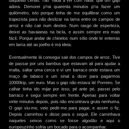
daquelas cenas. Tão “nada a ver com nada” que um gajo
adora. Demorei p’rai quarenta minutos p’ra fazer um
quilómetro, isto porque tinha de me equilibrar como um
trapezista para não deslizar na lama entre os campos de
arroz e não cair num destes. Num rasgo de esperteza,
deixei as havaianas na bicla, e assim sempre era mais
fácil. Porque andar de chinelos num sítio onde te enterras
em lama até ao joelho é má ideia.
Eventualmente lá consegui sair dos campos de arroz. Tive
de passar por uns bambus que estavam ali para ajudar a
malta, saltar uma cerca e vi um barraco onde estava um
maço de tabaco e um sinal a dizer para pagarmos
10000kip, um euro. Mas o gajo não estava lá! Porreiro. Se
calhar tinha ido mijar por isso, pé ante pé, passei pelo
barraco e segui sempre em frente. Apenas para voltar
vinte minutos depois, pois não encontrava gruta nenhuma.
O gajo viu-me, veio pedir-me para pagar, e assim o fiz.
Depois caminhou e disse para o seguir. Ele caminhava
naqueles seixos como se fosse algodão e aqui o
europeuzinho sofria um bocado para o acompanhar.