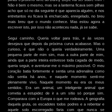
Não é bem o mesmo, mas se a lanterna ficava sem pilhas
acho que só no dia seguinte é que aparecia alguém, e nos
entretantos eu ficava lá encharcado, enregelado, no breu
mais breu que o mundo conhece. Mas estou agora a
escrever isto, por isso não aconteceu nada, já se sabe.
Segui caminho. Queria voltar para trás, e às vezes
desejava que depois da próxima curva acabasse. Mas o
curioso, é que não o queria verdadeiramente. Uma
pequena parte de mim sim, mas a outra parte de mim,
ainda que a parte inteira estivesse toda cagada de medo,
queria seguir, e aventurar-me o máximo possível. O meu
coração batia fortemente e sentia uma adrenalina como
não sentia há anos, e naquele momento senti-me
plenamente vivo. Naquele momento eu era os meus
sentidos. Era um animal, um inteligente animal que
cometia a estupidez de ir a um sítio só porque sim.
Comparava com a Europa o que me rodeava. A geografia
daquela gruta, os escadotes todos podres e a rebentar e
aquele solo escorregadio faria com que nunca se