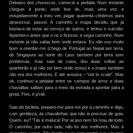
Debaixo dos chuviscos, comecei a pedalar. Num instante
cheguei à ponte, onde tive de, mais uma vez e
estupidamente a meu ver, pagar quarenta cêntimos para
atravessar, passei. A caminho o mapa decidiu que já
bastava de estar ao serviço de outros, e tentou o suicídio.
Apanhei-o antes que o rio o fizesse, e segui caminho. Num
instante já não sabia bem onde estava. Eu não sou muito
bom a orientar-me (chego de Portugal ao Nepal por terra,
de Singapura ao norte do Laos também por terra sem
problemas, mas saio de casa, dou duas voltas ao
quarteirão e já não sei bem onde estou) e o mapa também
não era dos melhores. E até avisava – “not to scale”. Mas
ok, continuo a pedalar entre os campos de arroz e duas
chavalitas saltam para o meio da estrada a apontar para a
gruta. Fixe, é p’ráli.
Saio da bicileta, preparo-me para me por a caminho e digo,
com gentileza, às chavalinhas que não ia precisar de guia.
Quem, eu? ‘Tás é maluca! Por acaso nem foi mau de todo.
O caminho, por outro lado, não foi dos melhores. Mas é