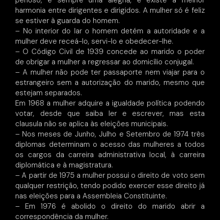
penoso, é sempre uma alegria, e existe a melhor
harmonia entre dirigentes e dirigidos. A mulher só é feliz
se estiver à guarda do homem.
– No interior do lar o homem detém a autoridade e a
mulher deve receá-lo, servi-lo e obedecer-lhe.
– O Código Civil de 1939 concede ao marido o poder
de obrigar a mulher a regressar ao domicílio conjugal.
– A mulher não pode ter passaporte nem viajar para o
estrangeiro sem a autorização do marido, mesmo que
estejam separados.
Em 1968 a mulher adquire a igualdade política podendo
votar, desde que saiba ler e escrever, mas esta
clausula não se aplica às eleições municipais.
– Nos meses de Junho, Julho e Setembro de 1974 três
diplomas determinam o acesso das mulheres a todos
os cargos da carreira administrativa local, à carreira
diplomática e à magistratura.
– A partir de 1975 a mulher possui o direito de voto sem
qualquer restrição, tendo podido exercer esse direito já
nas eleições para a Assembleia Constituinte.
– Em 1976 é abolido o direito do marido abrir a
correspondência da mulher.