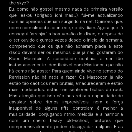
the skye?
Eu, como não gostei mesmo nada da primeira versão
que leakou (brigado ichi mas…), fui-me actualizando
com as opiniões que iam surgindo na net. Opiniões que,
como normalmente acontece, se dividiam. Agora que já
consegui “arranjar” a boa versão do disco, e depois de
o ter ouvido algumas vezes desde o início da semana,
compreendo que os que não acharam piada a este
disco devem ser os mesmos que já não gostaram do
Blood Mountain. A sonoridade continua a ser tão
instantaneamente identificável com Mastodon que não
há como não gostar. Para quem ainda vive no tempo do
Remission não há nada a fazer. Os Mastodon já não
estão tão caóticos nem brutais, amadureceram e estão
mais moderados, estão uns senhores bichos do rock.
Mas atenção que isso não lhes retira a capacidade de
cavalgar sobre ritmos imprevisíveis, nem a força
insuperável de alguns riffs, controlam é melhor a
musicalidade, conjugando ritmo, melodia e a harmonia
com um cheiro heavy old-school, factores que
compreensivelmente podem desagradar a alguns. E as