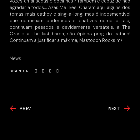
vozes amansadas e docinhas? Também é capaz de não
agradar a todos… Azar. Me likes. Criaram aqui alguns dos
temas mais cathcy e sing-a-long, mas é indesmentivel
que continuam poderosos e criativos como o raio,
continuam pesados e devidamente versáteis, a The
Czar e a The last baron, são épicos prog do catano!
Continuam a justificar a máxima, Mastodon Rocks m/
News
SHARE ON
PREV
NEXT