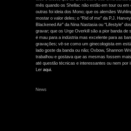
mês quando os Shellac não estão em tour ou em es
outras foi ideia dos Mono; que os alemães Wuhli
mostar o valor deles; o “Rid of me” da P.J. Harve
Blackened Air” da Nina Nastasia ou “Lifestyle” d
gravar; que os Urge Overkill são a pior banda de
é mau para a indústria mas excelente para as b
gravações; vê-se como um ginecologista em estúdi
lado goste da banda ou não; Oxbow, Shannon Wri
trabalhou e gostava que as mesmas fossem mais 
até questão técnicas e interessantes ou nem por i
Ler
aqui
.
News