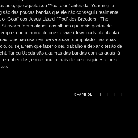
túdio; que aquele seu “You’re on” antes da “Yearning” e
ng são das poucas bandas que ele não conseguiu realmente
y, o “Goat” dos Jesus Lizard, “Pod” dos Breeders, “The
os Silkworm foram alguns dos álbuns que mais gostou de
 sempre; que o momento que se vive (downloads blá blá blá)
andas; que não usa nem se vê a usar computador nas suas
o, ou seja, tem que fazer o seu trabalho e deixar o tesão de
ght, Tar ou Uzeda são algumas das bandas com as quais já
reconhecidas; e mais muito mais desde cusquices e poker
sso.
SHARE ON