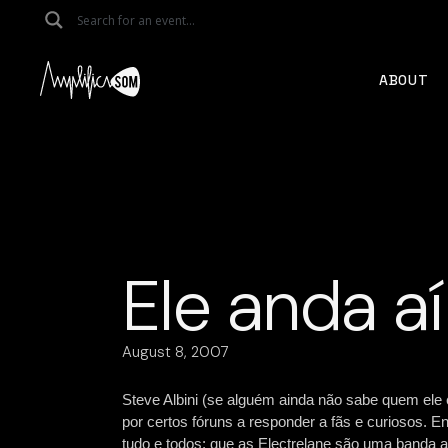
Skip
to
the
content
ABOUT
Ele anda aí
August 8, 2007
Steve Albini (se alguém ainda não sabe quem ele 
por certos fóruns a responder a fãs e curiosos. E
tudo e todos; que as Electrelane são uma banda a