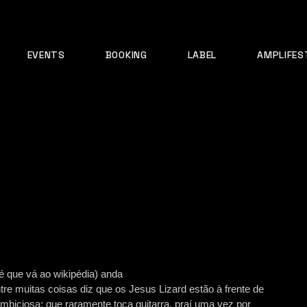
EVENTS
BOOKING
LABEL
AMPLIFES
é que vá ao wikipédia) anda
ntre muitas coisas diz que os Jesus Lizard estão à frente de
mbiciosa; que raramente toca guitarra, praí uma vez por