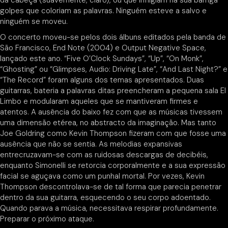
golpes que coloriam as palavras. Ninguém esteve a salvo e
ninguém se moveu.
O concerto moveu-se pelos dois álbuns editados pela banda de
São Francisco, End Note (2004) e Output Negative Space,
lançado este ano. “Five O’Clock Sundays”, “Up”, “On Monk”,
“Ghosting” ou “Glimpses, Audio: Driving Late”, “And Last Night?” e
“The Record” foram alguns dos temas apresentados. Duas
guitarras, bateria a palavras ditas preencheram a pequena sala El
Limbo e modularam aqueles que se mantiveram firmes e
atentos. A ausência do baixo fez com que as músicas tivessem
uma dimensão etérea, no abstracto da imaginação. Mas tanto
Joe Goldring como Kevin Thompson fizeram com que fosse uma
ausência que não se sentia. As melodias expansivas
entrecruzavam-se com as ruidosas descargas de decibéis,
enquanto Simonelli se retorcia corporalmente e a sua expressão
facial se aguçava como um punhal mortal. Por vezes, Kevin
Thompson descontrolava-se de tal forma que parecia penetrar
dentro da sua guitarra, esquecendo o seu corpo adoentado.
Quando parava a música, necessitava respirar profundamente.
Preparar o próximo ataque.