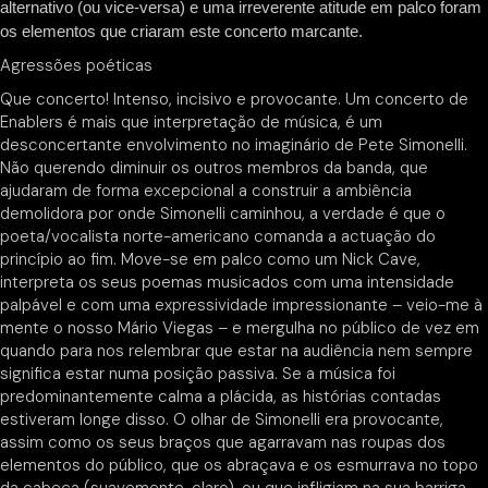
alternativo (ou vice-versa) e uma irreverente atitude em palco foram
os elementos que criaram este concerto marcante.
Agressões poéticas
Que concerto! Intenso, incisivo e provocante. Um concerto de
Enablers é mais que interpretação de música, é um
desconcertante envolvimento no imaginário de Pete Simonelli.
Não querendo diminuir os outros membros da banda, que
ajudaram de forma excepcional a construir a ambiência
demolidora por onde Simonelli caminhou, a verdade é que o
poeta/vocalista norte-americano comanda a actuação do
princípio ao fim. Move-se em palco como um Nick Cave,
interpreta os seus poemas musicados com uma intensidade
palpável e com uma expressividade impressionante – veio-me à
mente o nosso Mário Viegas – e mergulha no público de vez em
quando para nos relembrar que estar na audiência nem sempre
significa estar numa posição passiva. Se a música foi
predominantemente calma a plácida, as histórias contadas
estiveram longe disso. O olhar de Simonelli era provocante,
assim como os seus braços que agarravam nas roupas dos
elementos do público, que os abraçava e os esmurrava no topo
da cabeça (suavemente, claro), ou que infligiam na sua barriga