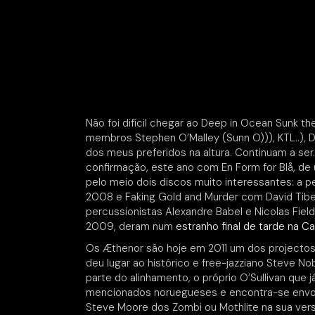
Não foi difícil chegar ao Deep in Ocean Sunk 
membros Stephen O’Malley (Sunn O))), KTL..), D
dos meus preferidos na altura. Continuam a ser.
confirmação, este ano com En Form for Blå, de
pelo meio dois discos muito interessantes: a 
2008 e Faking Gold and Murder com David Tibe
percussionistas Alexandre Babel e Nicolas Fie
2009, deram num
estranho final de tarde na C
Os Æthenor são hoje em 2011 um dos projecto
deu lugar ao histórico e free-jazziano Steve No
parte do alinhamento, o próprio O’Sullivan que
mencionados noruegueses e encontra-se envol
Steve Moore dos Zombi ou Mothlite na sua ver