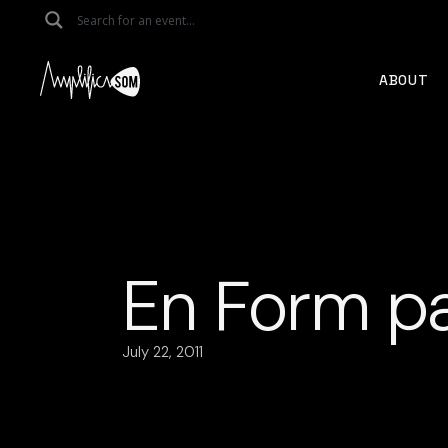
Skip
to
the
content
ABOUT
En Form p
July 22, 2011