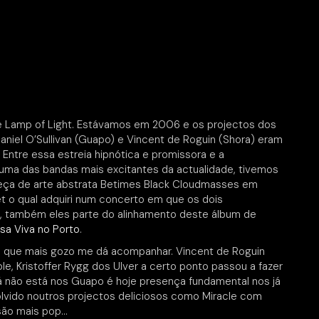
the Lamp of Light. Estávamos em 2006 e os projectos dos
aniel O’Sullivan (Guapo) e Vincent de Roguin (Shora) eram
 Entre essa estreia hipnótica e promissora e a
 uma das bandas mais excitantes da actualidade, tivemos
peça de arte abstrata Betimes Black Cloudmasses em
t o qual adquiri num concerto em que os dois
ld, também eles parte do alinhamento deste álbum de
asa Viva no Porto
.
s que mais gozo me dá acompanhar. Vincent de Roguin
ble, Kristoffer Rygg dos Ulver a certo ponto passou a fazer
 já não está nos Guapo é hoje presença fundamental nos já
vido noutros projectos deliciosos como Miracle com
são mais pop…