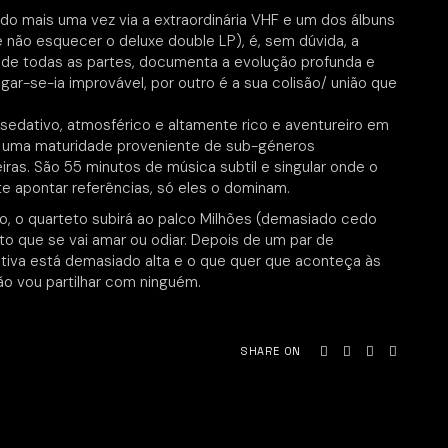
do mais uma vez via a extraordinária VHF e um dos álbuns
e não esquecer o deluxe double LP), é, sem dúvida, a
 de todas as partes, documenta a evolução profunda e
gar-se-ia improvável, por outro é a sua colisão/ união que
sedativo, atmosférico e altamente rico e aventureiro em
e uma maturidade proveniente de sub-géneros
eiras. São 55 minutos de música subtil e singular onde o
nte apontar referências, só eles o dominam.
rão, o quarteto subirá ao palco Milhões (demasiado cedo
o que se vai amar ou odiar. Depois de um par de
tativa está demasiado alta e o que quer que aconteça às
ão vou partilhar com ninguém.
SHARE ON