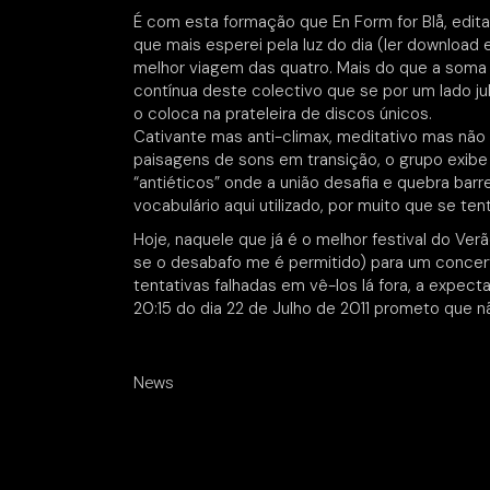
É com esta formação que En Form for Blå, edita
que mais esperei pela luz do dia (ler download 
melhor viagem das quatro. Mais do que a soma
contínua deste colectivo que se por um lado jul
o coloca na prateleira de discos únicos.
Cativante mas anti-climax, meditativo mas não 
paisagens de sons em transição, o grupo exib
“antiéticos” onde a união desafia e quebra barr
vocabulário aqui utilizado, por muito que se te
Hoje, naquele que já é o melhor festival do Ve
se o desabafo me é permitido) para um concert
tentativas falhadas em vê-los lá fora, a expec
20:15 do dia 22 de Julho de 2011 prometo que n
News