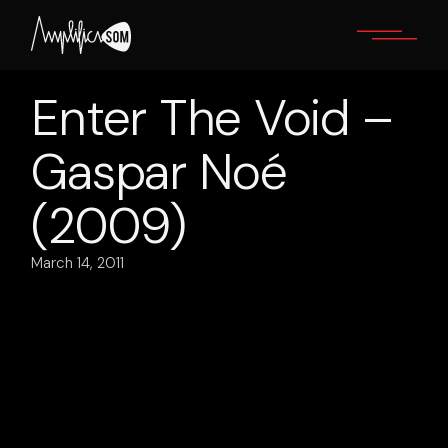
Skip
to
the
content
Enter The Void –
Gaspar Noé
(2009)
March 14, 2011