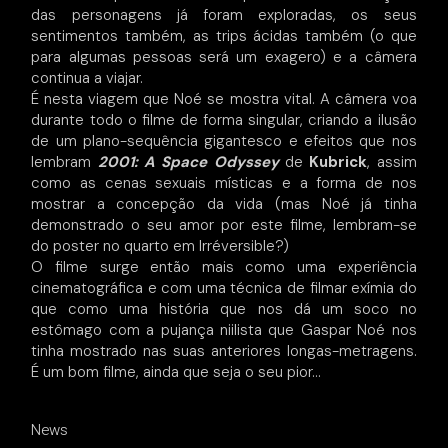
das personagens já foram exploradas, os seus
sentimentos também, as trips ácidas também (o que
para algumas pessoas será um exagero) e a câmera
continua a viajar.
É nesta viagem que Noé se mostra vital. A câmera voa
durante todo o filme de forma singular, criando a ilusão
de um plano-sequência gigantesco e efeitos que nos
lembram
2001: A Space Odyssey
de
Kubrick
, assim
como as cenas sexuais místicas e a forma de nos
mostrar a concepção da vida (mas Noé já tinha
demonstrado o seu amor por este filme, lembram-se
do poster no quarto em Irréversible?)
O filme surge então mais como uma experiência
cinematográfica e com uma técnica de filmar exímia do
que como uma história que nos dá um soco no
estômago com a pujança niilista que Gaspar Noé nos
tinha mostrado nas suas anteriores longas-metragens.
É um bom filme, ainda que seja o seu pior…
News