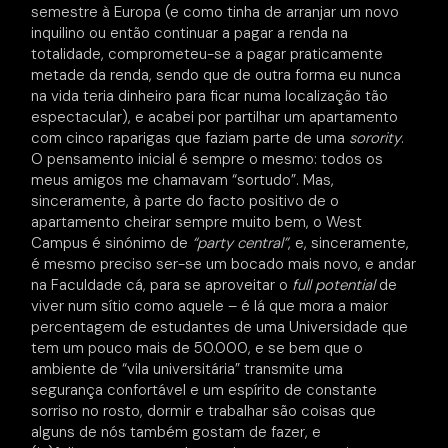
semestre à Europa (e como tinha de arranjar um novo
inquilino ou então continuar a pagar a renda na
totalidade, comprometeu-se a pagar praticamente
metade da renda, sendo que de outra forma eu nunca
na vida teria dinheiro para ficar numa localização tão
espectacular), e acabei por partilhar um apartamento
com cinco raparigas que faziam parte de uma
sorority
.
O pensamento inicial é sempre o mesmo: todos os
meus amigos me chamavam “sortudo”. Mas,
sinceramente, à parte do facto positivo de o
apartamento cheirar sempre muito bem, o West
Campus é sinónimo de
“party central”
, e, sinceramente,
é mesmo preciso ser-se um bocado mais novo, e andar
na Faculdade cá, para se aproveitar o
full potential
de
viver num sítio como aquele – é lá que mora a maior
percentagem de estudantes de uma Universidade que
tem um pouco mais de 50.000, e se bem que o
ambiente de “vila universitária” transmite uma
segurança confortável e um espírito de constante
sorriso no rosto, dormir e trabalhar são coisas que
alguns de nós também gostam de fazer, e