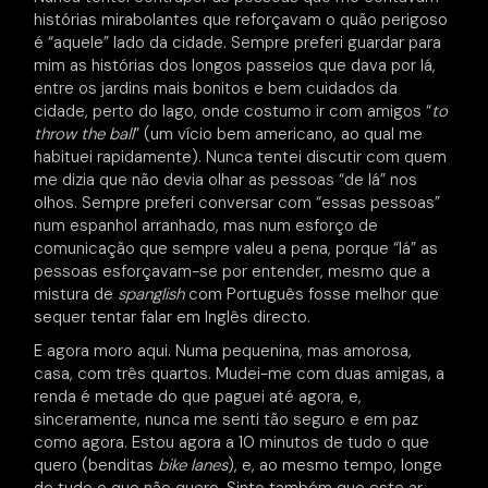
histórias mirabolantes que reforçavam o quão perigoso
é “aquele” lado da cidade. Sempre preferi guardar para
mim as histórias dos longos passeios que dava por lá,
entre os jardins mais bonitos e bem cuidados da
cidade, perto do lago, onde costumo ir com amigos “
to
throw the ball
” (um vício bem americano, ao qual me
habituei rapidamente). Nunca tentei discutir com quem
me dizia que não devia olhar as pessoas “de lá” nos
olhos. Sempre preferi conversar com “essas pessoas”
num espanhol arranhado, mas num esforço de
comunicação que sempre valeu a pena, porque “lá” as
pessoas esforçavam-se por entender, mesmo que a
mistura de
spanglish
com Português fosse melhor que
sequer tentar falar em Inglês directo.
E agora moro aqui. Numa pequenina, mas amorosa,
casa, com três quartos. Mudei-me com duas amigas, a
renda é metade do que paguei até agora, e,
sinceramente, nunca me senti tão seguro e em paz
como agora. Estou agora a 10 minutos de tudo o que
quero (benditas
bike lanes
), e, ao mesmo tempo, longe