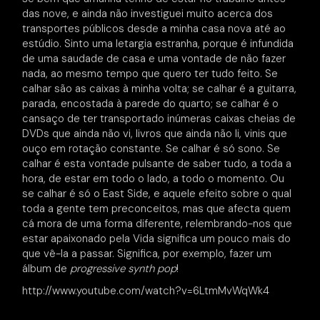
das nove, e ainda não investiguei muito acerca dos
transportes públicos desde a minha casa nova até ao
estúdio. Sinto uma letargia estranha, porque é infundida
de uma saudade de casa e uma vontade de não fazer
nada, ao mesmo tempo que quero ter tudo feito. Se
calhar são as caixas à minha volta; se calhar é a guitarra,
parada, encostada à parede do quarto; se calhar é o
cansaço de ter transportado inúmeras caixas cheias de
DVDs que ainda não vi, livros que ainda não li, vinis que
ouço em rotação constante. Se calhar é só sono. Se
calhar é esta vontade pulsante de saber tudo, a toda a
hora, de estar em todo o lado, a todo o momento. Ou
se calhar é só o East Side, e aquele efeito sobre o qual
toda a gente tem preconceitos, mas que afecta quem
cá mora de uma forma diferente, relembrando-nos que
estar apaixonado pela Vida significa um pouco mais do
que vê-la a passar. Significa, por exemplo, fazer um
álbum de
progressive synth pop
!
http://www.youtube.com/watch?v=6LtmMvWqWk4