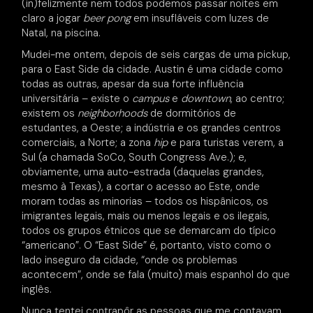
(in)felizmente nem todos podemos passar noites em
claro a jogar
beer pong
em insufláveis com luzes de
Natal, na piscina.
Mudei-me ontem, depois de seis cargas de uma pickup,
para o East Side da cidade. Austin é uma cidade como
todas as outras, apesar da sua forte influência
universitária – existe o
campus
e
downtown
, ao centro;
existem os
neighborhoods
de dormitórios de
estudantes, a Oeste; a indústria e os grandes centros
comerciais, a Norte; a zona
hip
e para turistas verem, a
Sul (a chamada SoCo, South Congress Ave.); e,
obviamente, uma auto-estrada (daquelas grandes,
mesmo à Texas), a cortar o acesso ao Este, onde
moram todas as minorias – todos os hispânicos, os
imigrantes legais, mais ou menos legais e os ilegais,
todos os grupos étnicos que se demarcam do típico
“americano”. O “East Side” é, portanto, visto como o
lado inseguro da cidade, “onde os problemas
acontecem”, onde se fala (muito) mais espanhol do que
inglês.
Nunca tentei contrapôr as pessoas que me contavam