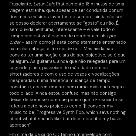
Frusciante,
Letur-Lefr
. Praticamente 16 minutos de uma
viagem estranha, que, apesar de ser conduzida por um
dos meus músicos favoritos de sempre, ainda não sei
se posso declarar abertamente se “gosto” ou não. É,
sem dúvida nenhuma, interessante – e vale todo o
tempo que estive à espera de receber a minha
pre-
order
– assim como já está completamente entranhado
na minha cabeça, e já o sei de cor… Mas ainda não
consigo ter uma noção clara do seu objectivo, se é que
há algum. As guitarras, ainda que não relegadas para um
segundo plano, passeiam de mão dada com os
sintetizadores e com o uso de vozes e vocalizações
inesperadas, numa frenética mudança de tempo
constante, aparentemente sem rumo, mas que chega a
todo o lado. Ainda estou confuso, mas não consigo
deixar de sorrir sempre que penso que o Frusciante se
referiu a este novo projecto como “[I consider my
music to be] Progressive Synth Pop, which says nothing
about what it sounds like, but does describe my basic
approach”…
Em cima da caixa do CD tenho um envelope com