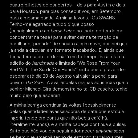
quatro bilhetes de concertos – dois para Austin e dois
para Houston, para dias consecutivos, em Setembro,
para a mesma banda. A minha favorita. Os SWANS.
Tenho-me agarrado a tudo o que posso
(principalmente ao
Letur-Lefr
e ao facto de ter de me
concentrar na tese) para evitar cair na tentação de
partilhar o “pecado” de sacar o álbum novo, que sei que
já anda a circular, em formato inacabado… E, ainda que
tenha feito a pre-order há já muito tempo, na altura da
edição do
handmade
e limitado “We Rose From Your
Bed With The Sun In Our Heads”, sinto que o prazer de
esperar até dia 28 de Agosto vai valer a pena, para
ouvir o
The Seer
… A avaliar pelas malhas acústicas que o
senhor Michael Gira demonstra no tal CD caseiro, tenho
muito pelo que esperar!
A minha barriga continua às voltas (possivelmente
pelas quantidades avassaladoras de café que estou a
ingerir, tendo em conta que não bebia café há,
literalmente, anos), e a minha cabeça continua a pulsar.
Sinto que não vou conseguir adormecer
anytime soon
,
se bem que amanhã tenho de estar no trabalho antes