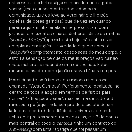
estivesse a perturbar alguém mais do que os gatos
vadios (mas curiosamente adoptados pela
comunidade, que os leva ao veterinário e lhe põe
coleiras de cores garridas) que de vez em quando
param aqui à minha janela, e me prescrutam com
grandes e reluzentes olhares âmbares. Sinto as minhas
“shoulder blades”
(aprendi esta hoje, não sabia dizer
omoplatas em inglês – a verdade é que o nome é
“scapula”
) completamente descoladas do meu corpo, e
estou a sensação de que os meus braços vão cair ao
chão, mal tire as mãos de cima do teclado. Estou
mesmo cansado, como já não estava há uns tempos.
Morei durante os últimos sete meses numa zona
chamada “West Campus”. Perfeitamente localizada, no
centro de toda a acção em termos de “sítios para
comer”, “sítios para visitar”, mas, acima de tudo, a 3
minutos a pé (aqui ando sempre de bicicleta de um
lado para o outro) do edifício da Universidade onde
tinha de ir praticamente todos os dias, e a 7 do ponto
mais central de todo o
campus
, tinha um contrato de
sub-leasing
com uma rapariga que foi passar um