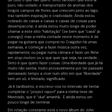
de tudo o que não quero. Sinto também que este ar
puro, não-violado, e transportador de aromas dos
longos campos de flores que crescem junto ao lago,
traz também inspiração e criatividade. Ainda estou
rodeado de caixas e caixas e caixas de coisas para
desempacotar, e ainda estou muito longe de poder
chamar a este sítio “habitação” (se bem que “casa” já
consigo), mas a minha vontade neste momento é de
pegar na guitarra que comprei no Craigslist há umas
semanas, e começar a fazer música outra vez,
rapidamente; ou pegar numa câmara e fazer um filme
em
stop motion
; ou o que quer que seja, na verdade…
Sinto é que quero fazer coisas. Uma liberdade que já há
muito não sentia, muito provavelmente por ter passado
demasiado tempo a viver num sítio em que “liberdade”
tem um só, e limitado, significado.
Já é tardíssimo, e escrevo-vos no intervalo de tentar
completar o “
project report
” para a minha tese de
Mestrado, que é “
due
” amanhã… E ainda estou um
pouco longe de terminar.
Em rotação constante está o novo álbum do John