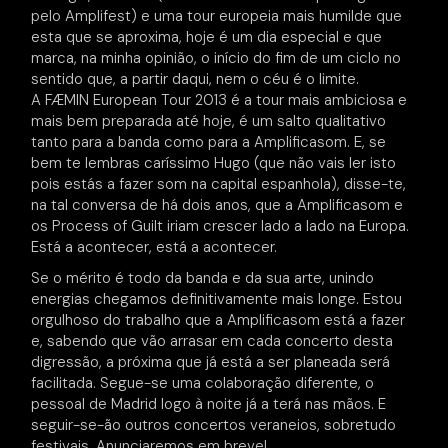
pelo Amplifest) e uma tour europeia mais humilde que
esta que se aproxima, hoje é um dia especial e que
marca, na minha opinião, o início do fim de um ciclo no
sentido que, a partir daqui, nem o céu é o limite.
A FÆMIN European Tour 2013 é a tour mais ambiciosa e
mais bem preparada até hoje, é um salto qualitativo
tanto para a banda como para a Amplificasom. E, se
bem te lembras caríssimo Hugo (que não vais ler isto
pois estás a fazer som na capital espanhola), disse-te,
na tal conversa de há dois anos, que a Amplificasom e
os Process of Guilt iriam crescer lado a lado na Europa.
Está a acontecer, está a acontecer.
Se o mérito é todo da banda e da sua arte, unindo
energias chegamos definitivamente mais longe. Estou
orgulhoso do trabalho que a Amplificasom está a fazer
e, sabendo que vão arrasar em cada concerto desta
digressão, a próxima que já está a ser planeada será
facilitada. Segue-se uma colaboração diferente, o
pessoal de Madrid logo à noite já a terá nas mãos. E
seguir-se-ão outros concertos veraneios, sobretudo
festivais. Anunciaremos em breve!