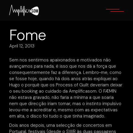
Skip
to
the
content
Fome
April 12, 2013
Sem nos sentirmos apaixonados e motivados não
avançamos para nada, é isso que nos dá a força que
consequentemente faz a diferença. Lembro-me, como
se fosse hoje, quando há dois anos atrás expliquei ao
Hugo o porquê que os Process of Guilt deveriam deixar
o seu booking ao cuidado da Amplificasom. O FÆMIN
não estava gravado, não faria a mínima a que soaria
nem que direcção iriam tomar, mas o instinto impulsivo
levou-me a acreditar e, mesmo com as expectativas
em alta, o disco foi tudo o que tinha imaginado.
Dois anos depois, uma selecção de concertos em
Portugal, festivais (desde o SWR às duas passagens