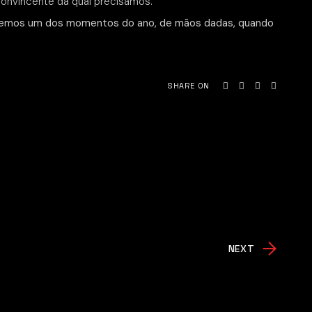
convincente da qual precisamos.
eremos um dos momentos do ano, de mãos dadas, quando
SHARE ON
NEXT