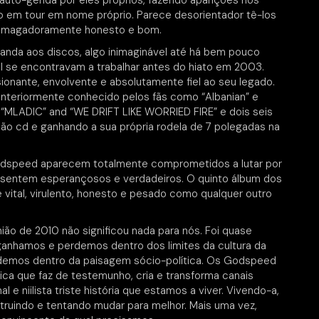
to-gerida por eles próprios, fazendo aparições nos
o em tour em nome próprio. Parece desorientador tê-los
esmagadoramente honesto e bom.
 banda aos discos, algo inimaginável até há bem pouco
l se encontravam a trabalhar antes do hiato em 2003.
onante, envolvente e absolutamente fiel ao seu legado.
 anteriormente conhecido pelos fãs como “Albanian” e
“MLADIC” and “WE DRIFT LIKE WORRIED FIRE” e dois seis
ão cd e ganhando a sua própria rodela de 7 polegadas na
odspeed aparecem totalmente comprometidos a lutar por
e sentem esperançosos e verdadeiros. O quinto álbum dos
ital, virulento, honesto e pesado como qualquer outro
ão de 2010 não significou nada para nós. Foi quase
ganhamos e perdemos dentro dos limites da cultura da
demos dentro da paisagem sócio-política. Os Godspeed
ca que faz de testemunho, cria e transforma canais
l e niilista triste história que estamos a viver. Vivendo-a,
struindo e tentando mudar para melhor. Mais uma vez,