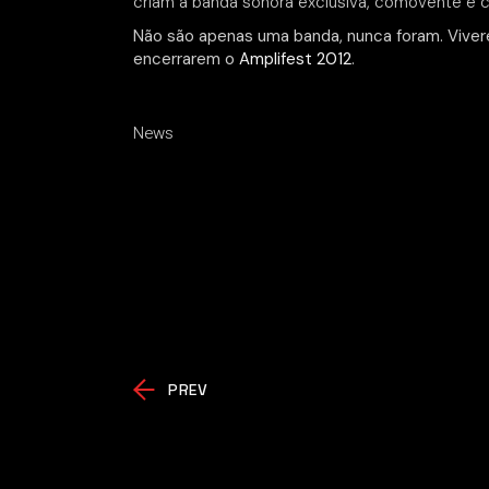
criam a banda sonora exclusiva, comovente e 
Não são apenas uma banda, nunca foram. Viv
encerrarem o
Amplifest 2012
.
News
PREV