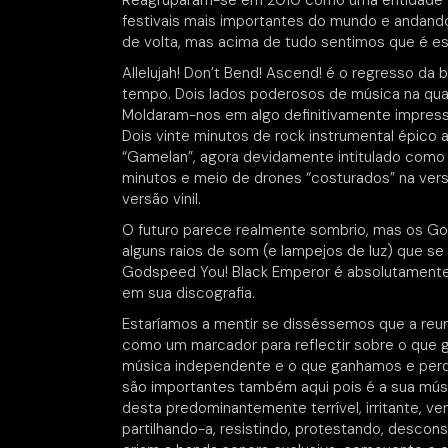
Reagruparam-se em 2010 como uma entidade au
festivais mais importantes do mundo e andand
de volta, mas acima de tudo sentimos que é 
Allelujah! Don’t Bend! Ascend! é o regresso da
tempo. Dois lados poderosos de música na qua
Moldaram-nos em algo definitivamente impressi
Dois vinte minutos de rock instrumental épico
“Gamelan”, agora devidamente intitulado como 
minutos e meio de drones “costurados” na vers
versão vinil.
O futuro parece realmente sombrio, mas os G
alguns raios de som (e lampejos de luz) que s
Godspeed You! Black Emperor é absolutamente v
em sua discografia.
Estaríamos a mentir se disséssemos que a reuni
como um marcador para reflectir sobre o que 
música independente e o que ganhamos e per
são importantes também aqui pois é a sua músi
desta predominantemente terrível, irritante, vena
partilhando-a, resistindo, protestando, descon