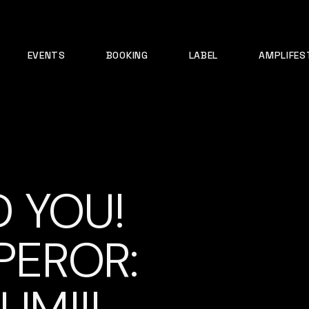
EVENTS
BOOKING
LABEL
AMPLIFES
 YOU!
PEROR: