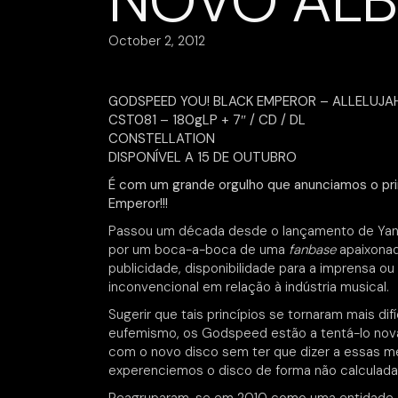
NOVO ÁLB
October 2, 2012
GODSPEED YOU! BLACK EMPEROR – ALLELUJAH
CST081 – 180gLP + 7″ / CD / DL
CONSTELLATION
DISPONÍVEL A 15 DE OUTUBRO
É com um grande orgulho que anunciamos o pr
Emperor!!!
Passou um década desde o lançamento de Yanqu
por um boca-a-boca de uma
fanbase
apaixonad
publicidade, disponibilidade para a imprensa o
inconvencional em relação à indústria musical.
Sugerir que tais princípios se tornaram mais d
eufemismo, os Godspeed estão a tentá-lo no
com o novo disco sem ter que dizer a essas 
experenciemos o disco de forma não calculada