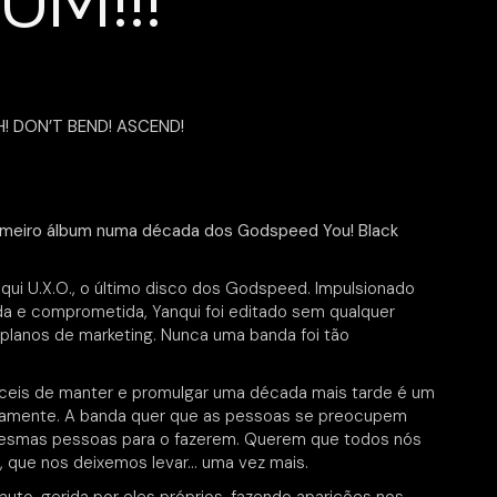
UM!!!
! DON’T BEND! ASCEND!
imeiro álbum numa década dos Godspeed You! Black
i U.X.O., o último disco dos Godspeed. Impulsionado
a e comprometida, Yanqui foi editado sem qualquer
u planos de marketing. Nunca uma banda foi tão
ifíceis de manter e promulgar uma década mais tarde é um
vamente. A banda quer que as pessoas se preocupem
mesmas pessoas para o fazerem. Querem que todos nós
, que nos deixemos levar… uma vez mais.