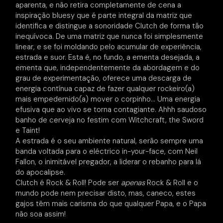
aparenta, e não retira completamente de cena a
inspiração bluesy que é parte integral da matriz que
identifica e distingue a sonoridade Clutch de forma tão
inequívoca. De uma matriz que nunca foi simplesmente
linear, e se foi moldando pelo acumular de experiência,
estrada e suor. Esta é, no fundo, a ementa desejada, a
ementa que, independentemente da abordagem e do
grau de experimentação, oferece uma descarga de
energia contínua capaz de fazer qualquer rockeiro(a)
mais empedernido(a) mover o corpinho… Uma energia
efusiva que ao vivo se torna contagiante. Ahhh saudoso
banho de cerveja no festim com Witchcraft, the Sword
e Taint!
A estrada é o seu ambiente natural, serão sempre uma
banda voltada para o eléctrico in-your-face, com Neil
Fallon, o inimitável pregador, a liderar o rebanho para lá
do apocalipse.
Clutch é Rock & Roll! Pode ser
apenas
Rock & Roll e o
mundo pode nem precisar disto, mas, caneco, estes
gajos têm mais carisma do que qualquer Papa, e o Papa
não soa assim!