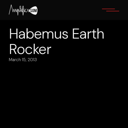
Skip
to
the
content
Habemus Earth
Rocker
March 15, 2013