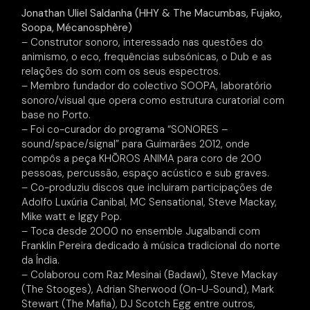
Jonathan Uliel Saldanha (HHY & The Macumbas, Fujako,
Soopa, Mécanosphère)
– Construtor sonoro, interessado nas questões do
animismo, o eco, frequências subsónicas, o Dub e as
relações do som com os seus espectros.
– Membro fundador do colectivo SOOPA, laboratório
sonoro/visual que opera como estrutura curatorial com
base no Porto.
– Foi co-curador do programa “SONORES –
sound/space/signal” para Guimarães 2012, onde
compôs a peça KHŌROS ANIMA para coro de 200
pessoas, percussão, espaço acústico e sub graves.
– Co-produziu discos que incluiram participações de
Adolfo Luxúria Canibal, MC Sensational, Steve Mackay,
Mike watt e Iggy Pop.
– Toca desde 2000 no ensemble Jugalbandi com
Franklin Pereira dedicado à música tradicional do norte
da Índia.
– Colaborou com Raz Mesinai (Badawi), Steve Mackay
(The Stooges), Adrian Sherwood (On-U-Sound), Mark
Stewart (The Mafia), DJ Scotch Egg entre outros,