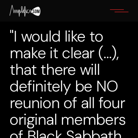
Skip
to
the
content
"I would like to
make it clear (…),
that there will
definitely be NO
reunion of all four
original members
of Black Sabbath,