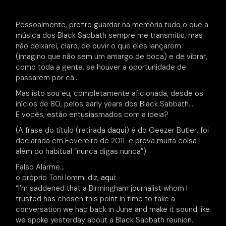
Pessoalmente, prefiro guardar na memória tudo o que a
música dos Black Sabbath sempre me transmitiu, mas
não deixarei, claro, de ouvir o que eles lançarem
(imagino que não sem um amargo de boca) e de vibrar,
como toda a gente, se houver a oportunidade de
passarem por cá…
Mas isto sou eu, completamente aficionada, desde os
inícios de 80, pelos early years dos Black Sabbath…
E vocês, estão entusiasmados com a ideia?
(A frase do título (retirada
daqui
) é do Geezer Butler, foi
declarada em Fevereiro de 2011 e prova muita
coisa
além do habitual “nunca digas nunca”)
Falso Alarme…
o próprio Toni Iommi diz,
aqu
i:
“I’m saddened that a Birmingham journalist whom I
trusted has chosen this point in time to take a
conversation we had back in June and make it sound like
we spoke yesterday about a Black Sabbath reunion.