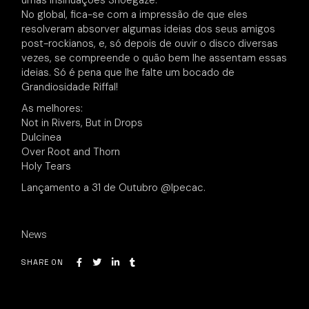
umas insinuações Shoegaze.
No global, fica-se com a impressão de que eles
resolveram absorver algumas ideias dos seus amigos
post-rockianos, e, só depois de ouvir o disco diversas
vezes, se compreende o quão bem lhe assentam essas
ideias. Só é pena que lhe falte um bocado de
Grandiosidade Riffal!
As melhores:
Not in Rivers, But in Drops
Dulcinea
Over Root and Thorn
Holy Tears
Lançamento a 31 de Outubro @Ipecac.
News
SHARE ON