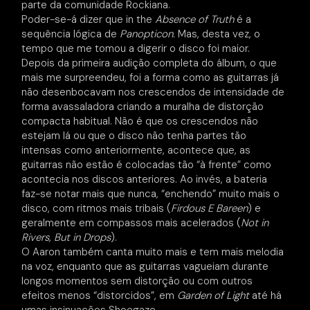
parte da comunidade Rockiana.
Poder-se-á dizer que in the
Absence of Truth
é a
sequência lógica de
Panopticon
. Mas, desta vez, o
tempo que me tomou a digerir o disco foi maior.
Depois da primeira audição completa do álbum, o que
mais me surpreendeu, foi a forma como as guitarras já
não desenbocavam nos crescendos de intensidade de
forma avassaladora criando a muralha de distorção
compacta habitual. Não é que os crescendos não
estejam lá ou que o disco não tenha partes tão
intensas como anteriormente, acontece que, as
guitarras não estão é colocadas tão “à frente” como
acontecia nos discos anteriores. Ao invés, a bateria
faz-se notar mais que nunca, “enchendo” muito mais o
disco, com ritmos mais tribais (
Firdous E Bareen
) e
geralmente em compassos mais acelerados (
Not in
Rivers, But in Drops
).
O Aaron também canta muito mais e tem mais melodia
na voz, enquanto que as guitarras vagueiam durante
longos momentos sem distorção ou com outros
efeitos menos “distorcidos”, em
Garden of Light
até há