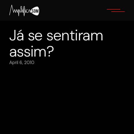
Skip
to
the
content
Já se sentiram
assim?
April 6, 2010