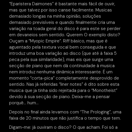
“Eparistera Daimones” é bastante mais fácil de ouvir,
mas que talvez por isso canse facilmente. Musicas
demasiado longas na minha opinião, soluções
demasiado previsíveis e quando finalmente cria uma
variação na toada geral do disco é para este se perder
em devaneios sem sentido. Querem O exemplo disto?
Ouçam a “Myopic Empire”. Riff básico, mas que é
aguentado pela textura vocal bem conseguida e que
introduz uma boa variação ao disco (que até à faixa 5
peca pela sua similaridade), mas eis que surge uma
secção de piano que nem dá continuidade á musica
nem introduz nenhuma dinâmica interessante. É um
momento “corta-pica” completamente desprovido de
sentido. Nas já referidas “liner notes” é dito sobre esta
musica que ja tinha sido rejeitada para o “Monotheist”
devido á sua secção de piano. Deixa-me a pensar
porquê… hum…
Depois no final ainda levamos com “The Prologing”, uma
faixa de 20 minutos que não justifica o tempo que tem.
Digam-me: já ouviram o disco? O que acham. Foi só a