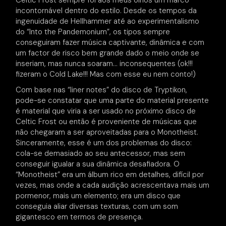
Celtic Frost sempre foi aos meus olhos um marco
incontornável dentro do estilo. Desde os tempos da
ingenuidade de Hellhammer até ao experimentalismo
do “Into the Pandemonium”, os tipos sempre
conseguiram fazer música captivante, dinâmica e com
um factor de risco bem grande dado o meio onde se
inseriam, mas nunca soaram… inconsequentes (ok!!!
fizeram o Cold Lake!!! Mas com esse eu nem conto!)
Com base nas “liner notes” do disco de Tryptikon,
pode-se constatar que uma parte do material presente
é material que viria a ser usado no próximo disco de
Celtic Frost ou então é proveniente de músicas que
não chegaram a ser aproveitadas para o Monotheist.
Sinceramente, esse é um dos problemas do disco:
cola-se demasiado ao seu antecessor, mas sem
conseguir igualar a sua dinâmica desafiadora. O
“Monotheist” era um álbum rico em detalhes, difícil por
vezes, mas onde a cada audição acrescentava mais um
pormenor, mais um elemento; era um disco que
conseguia aliar diversas texturas, com um som
gigantesco em termos de presença.