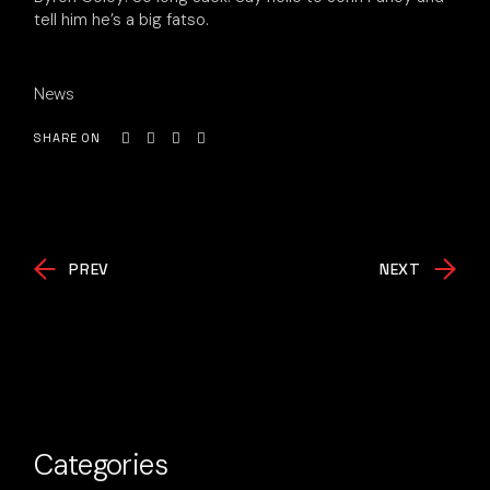
tell him he’s a big fatso.
News
SHARE ON
PREV
NEXT
Categories