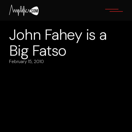
Skip
to
the
content
John Fahey is a
Big Fatso
February 15, 2010