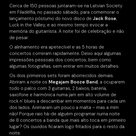
Cerca de 150 pessoas juntaram-se na Latvian Society
em Filadélfia, no passado sábado, para comemorar o
lançamento póstumo do novo disco de
Jack Rose
,
Luck in the Valley, e ao mesmo tempo evocar a
memória do guitarrista. A noite foi de celebração e não
de pesar.
O alinhamento era apetecível e as 5 horas de
concertos correram rapidamente. Deixo aqui algumas
impressões pessoais dos concertos, bem como
algumas fotografias, sem entrar em muitos detalhes.
Os dois primeiros sets foram aborrecidos demais.
Abriram a noite os
Megajam Booze Band
, a ocuparem
todo o palco com 3 guitarras, 2 baixos, bateria,
saxofone e harmónica numa jam em alto volume de
rock n’ blues a descambar em momentos para cada um
dos lados. Animaram um pouco a malta – mas a mim
não! Porque raio há-de alguém programar numa noite
de 8 concertos a banda que mais alto toca em primeiro
lugar? Os ouvidos ficaram logo fritados para o resto da
noite.