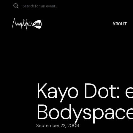
Skip
to
the
content
ABOUT
Kayo Dot: 
Bodyspac
September 22, 2009