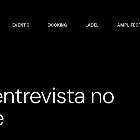
EVENTS
BOOKING
LABEL
AMPLIFES
entrevista no
e