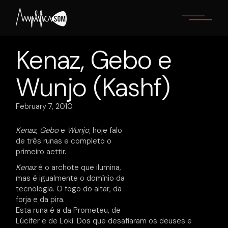
Skip
to
the
content
Kenaz, Gebo e
Wunjo (Kashf)
February 7, 2010
Kenaz
,
Gebo
e
Wunjo
; hoje falo
de três runas e completo o
primeiro aettir.
Kenaz
é o archote que ilumina,
mas é igualmente o domínio da
tecnologia. O fogo do altar, da
forja e da pira.
Esta runa é a da Prometeu, de
Lúcifer e de Loki. Dos que desafiaram os deuses e