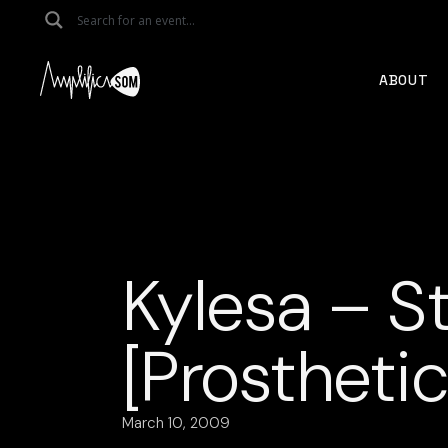
Skip
to
the
content
ABOUT
Kylesa – S
[Prostheti
March 10, 2009