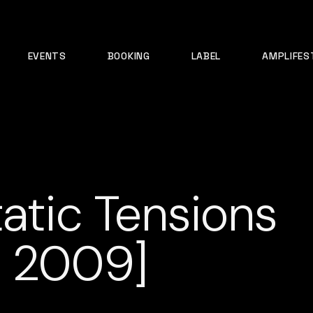
EVENTS
BOOKING
LABEL
AMPLIFES
tatic Tensions
c 2009]