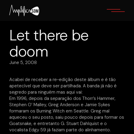
Skip
to
the
content
Let there be
doom
June 5, 2008
Acabei de receber a re-edição deste álbum e é tão
apetecível que deve ser partilhada. A banda já não é
segredo para ninguém mas aqui vai:
Em 1996, depois da separação dos Thorr’s Hammer,
Stephen O’ Malley, Greg Anderson e Jamie Sykes
formaram os Burning Witch em Seattle. Greg mal
aqueceu o seu posto, saiu pouco depois para formar os
Goatsnake, e entretanto G. Stuart Dahlquist e o
vocalista Edgy 59 já faziam parte do alinhamento.