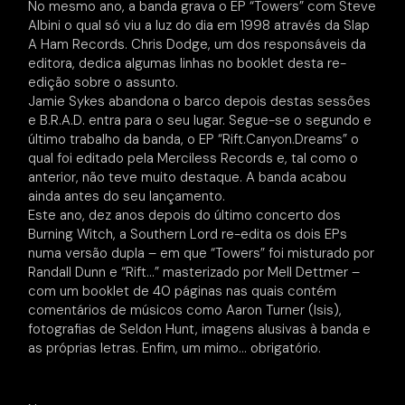
No mesmo ano, a banda grava o EP “Towers” com Steve
Albini o qual só viu a luz do dia em 1998 através da Slap
A Ham Records. Chris Dodge, um dos responsáveis da
editora, dedica algumas linhas no booklet desta re-
edição sobre o assunto.
Jamie Sykes abandona o barco depois destas sessões
e B.R.A.D. entra para o seu lugar. Segue-se o segundo e
último trabalho da banda, o EP “Rift.Canyon.Dreams” o
qual foi editado pela Merciless Records e, tal como o
anterior, não teve muito destaque. A banda acabou
ainda antes do seu lançamento.
Este ano, dez anos depois do último concerto dos
Burning Witch, a Southern Lord re-edita os dois EPs
numa versão dupla – em que “Towers” foi misturado por
Randall Dunn e “Rift…” masterizado por Mell Dettmer –
com um booklet de 40 páginas nas quais contém
comentários de músicos como Aaron Turner (Isis),
fotografias de Seldon Hunt, imagens alusivas à banda e
as próprias letras. Enfim, um mimo… obrigatório.