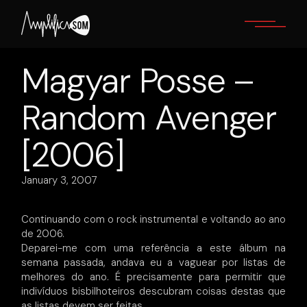
Skip
to
the
content
Magyar Posse –
Random Avenger
[2006]
January 3, 2007
Continuando com o rock instrumental e voltando ao ano
de 2006.
Deparei-me com uma referência a este álbum na
semana passada, andava eu a vaguear por listas de
melhores do ano. É precisamente para permitir que
indivíduos bisbilhoteiros descubram coisas destas que
as listas devem ser feitas.