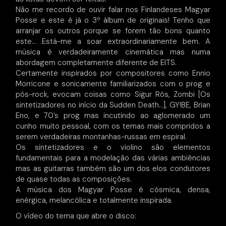
Não me recordo de ouvir falar nos Finlandeses Magyar
Posse e este é já o 3º álbum de originais! Tenho que
arranjar os outros porque se forem tão bons quanto
este… Está-me a soar extraordinariamente bem. A
música é verdadeiramente cinemática mas numa
abordagem completamente diferente de EITS.
Certamente inspirados por compositores como Ennio
Morricone e sonicamente familiarizados com o prog e
pós-rock, evocam coisas como Sigur Rós, Zombi [Os
sintetizadores no início da Sudden Death…], GY!BE, Brian
Eno, e 70’s prog mas incutindo ao aglomerado um
cunho muito pessoal, com os temas mais compridos a
serem verdadeiras montanhas-russas em espiral.
Os sintetizadores e o violino são elementos
fundamentais para a modelação das várias ambiências
mas as guitarras também são um dos elos condutores
de quase todas as composições.
A música dos Magyar Posse é cósmica, densa,
enérgica, melancólica e totalmente inspirada.
O vídeo do tema que abre o disco: