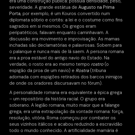
era uma construção pública: possuía densidade, peso,
severidade. A grande estátua de
Augusto na Prima
Porta
, por exemplo, é um Kouros convertido num
diplomata sóbrio e cortês: a lei e o costume como fins
sagrados em si mesmos. Os gregos eram
peripatéticos, falavam enquanto caminhavam. A
discussão era movimento e improvisação. As mamas
inchadas são declamatórias e palavrosas. Sobem para
o palanque e nunca mais de lá saem. A persona romana
era a proa estável do antigo navio do Estado. Na
verdade, o rosto era ao mesmo tempo
rostro
(o
espigão da proa de um navio) e
Rostra
(tribuna
adornada com espigões retirados dos barcos inimigos
de onde os oradores discursavam no fórum).
A personalidade romana era equivalente a épica grega
– um repositório da história racial. O grupo era
soberano. A legião romana, muito maior que a falange
grega, era uma extrapolação da vontade romana: força,
resolução, vitória. Roma começou por combater os
seus vizinhos itálicos e acabou reduzindo a escravidão
todo o mundo conhecido. A artificialidade mamária é