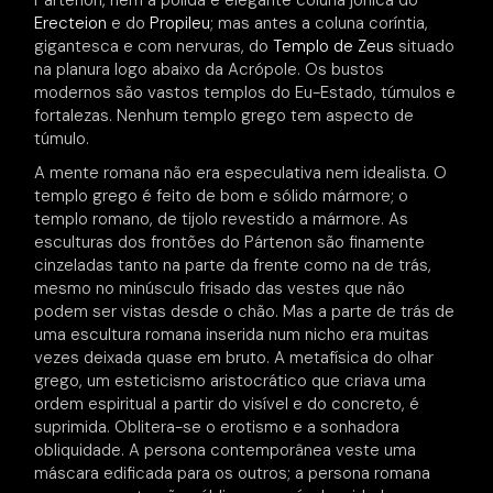
Pártenon, nem a polida e elegante coluna jónica do
Erecteion
e do
Propileu
; mas antes a coluna coríntia,
gigantesca e com nervuras, do
Templo de Zeus
situado
na planura logo abaixo da Acrópole. Os bustos
modernos são vastos templos do Eu-Estado, túmulos e
fortalezas. Nenhum templo grego tem aspecto de
túmulo.
A mente romana não era especulativa nem idealista. O
templo grego é feito de bom e sólido mármore; o
templo romano, de tijolo revestido a mármore. As
esculturas dos frontões do Pártenon são finamente
cinzeladas tanto na parte da frente como na de trás,
mesmo no minúsculo frisado das vestes que não
podem ser vistas desde o chão. Mas a parte de trás de
uma escultura romana inserida num nicho era muitas
vezes deixada quase em bruto. A metafísica do olhar
grego, um esteticismo aristocrático que criava uma
ordem espiritual a partir do visível e do concreto, é
suprimida. Oblitera-se o erotismo e a sonhadora
obliquidade. A persona contemporânea veste uma
máscara edificada para os outros; a persona romana