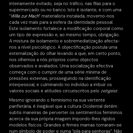
inteiramente evitado, seja no tráfico, nas filas para o
supermercado ou no banco. Isto é isolante, e com uma
“
Wille zur Mach
” materialista instalada, movemo-nos
cada vez mais para a esfera da identidade pessoal.
Este isolamento fortalece a modificação corporal como
um tipo de expressão e, ao mesmo tempo, obrigação.
A mistura de isolamento e sobremediatização afecta-
nos a nível psicológico. A objectificação postula uma
externalização do olhar levando a que, em certo ponto,
nos olhemos a nós próprios como objectos
observados e avaliados. Uma socialização efectiva
começa com o cumprir de uma série mínima de
pressões externas, prosseguindo na identificação
interpessoal, e culminando no indivíduo a imbuir os
valores sociais e atitudes circunscritos pelo
zeitgeist
.
Mesmo ignorando o feminismo na sua vertente
panfletária, é inegável que a cultura Ocidental detém
subtis maneiras de perverter os sentimentos femininos
acerca da sua própria imagem impondo-lhes rígidos
modelos físicos. Grandes e firmes mamas tornaram-se
num símbolo de poder e numa “pila para senhoras”. Não