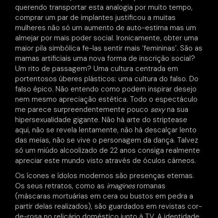
querendo transportar esta analogia por muito tempo,
comprar um par de implantes justificou a muitas
mulheres não só um aumento de auto-estima mas um
almejar por mais poder social. Ironicamente, obter uma
maior pila simbólica fe-las sentir mais ‘femininas’. São as
mamas artificiais uma nova forma de inscrição social?
Um rito de passagem? Uma cultura centrada em
portentosos úberes plásticos: uma cultura do falso. Do
falso épico. Não entendo como podem inspirar desejo
nem mesmo apreciação estética. Todo o espectáculo
me parece surpreendentemente pouco
sexy
na sua
hipersexualidade gigante. Não há arte do striptease
aqui, não se revela lentamente, não há descalçar lento
das meias, não se vive o personagem da dança. Talvez
só um miúdo alcoolizado de 22 anos consiga realmente
apreciar este mundo visto através de óculos cárneos.
Os ícones e ídolos modernos são presenças eternas.
Os seus retratos, como as
imagines
romanas
(máscaras mortuárias em cera ou bustos em pedra a
partir delas realizados), são guardados em revistas cor-
de-rosa no relicário doméstico junto à TV. A identidade