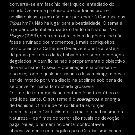
converte-se em fascínio hierárquico, entediado do
mundo (veja-se a profusão de Confrarias proto-
nobiliárquicas…quem não quer pertencer à Confraria das
Tripas
hm?). Não há lugar para a bestialidade. O tema é
o poder ocidental erotizado, o fardo da história.
The
Hunger
(1983), seria uma obra-prima do género, se não
fosse arruinado por momentos já mais corriqueiros,
como quando a Catherine Deneuve é posta a rastejar
de gatas por todo o lado, babando-se sobre pescoços
degolados. A carnificina não é propriamente o objectivo
do vampirismo. O sexo – dominação e submissão –
isso sim; todo e qualquer assunto de vampiragem devia
ser delimitado por uma disciplina apolínea sob pena de
se converter numa fantochada grosseira.
O filme de terror mediano contudo é anti-estético e
anti-idealizante. O seu tema é o
sparagmos
, a energia
de Diónisos. O filme de terror liberta as forças
reprimidas pelo Cristianismo – o mal e o barbarismo da
Natureza – os filmes de terror são rituais de devoção
pagã. Neles, o homem ocidental confronta-se
obsessivamente com aquilo que o Cristianismo nunca