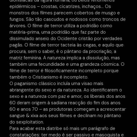
dionisíacas da figura humana, ou belos fenómenos
epidérmicos – crostas, cicatrizes, inchaços… Os
monstros dos filmes parecem cobertos de musgo e
fungos. São tão cascudos e nodosos como troncos de
árvores. O filme de terror utiliza a podridão como
matéria-prima, uma podridão que faz parte do
dissimulado anseio do Ocidente cristão por verdades
pagãs. O filme de terror tacteia às cegas, e aquilo que
procura, sem o saber, é o pântano da procriação, a
matriz feminina. A natureza implica a dissolução, mas
também uma fecundidade e uma grandeza cósmica. O
filme de terror é filosoficamente incompleto porque
também o Cristianismo é incompleto.
O paganismo clássico incluía uma visao mais
abrangente do sexo e da natureza. Ao identificarem o
sexo e a natureza com paz e amor, os liberais dos anos
60 deram origem à sadiana reacção do fim dos anos
60 e anos 70 – as produtoras começam a acrescentar
sangue & xixa aos seus filmes e declinam no pântano
do sexploitation.
Para acabar esta diatribe só mais um parágrafo de
constatações: ter medo é ser passivo e masoquista e