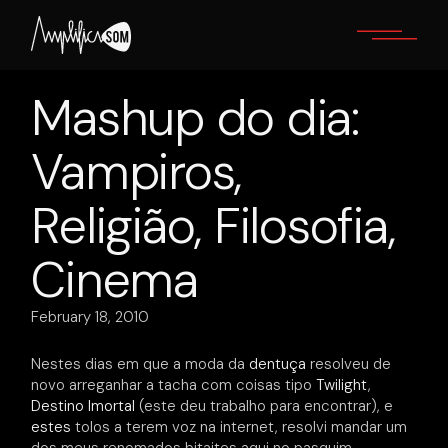
Skip
to
the
content
Mashup do dia:
Vampiros,
Religião, Filosofia,
Cinema
February 18, 2010
Nestes dias em que a moda da
dentuça
resolveu de
novo arreganhar a tacha com coisas tipo
Twilight
,
Destino Imortal
(este deu trabalho para encontrar), e
estes
tolos a terem voz na internet, resolvi mandar um