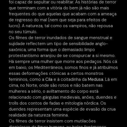
foi capaz de sepultar ou reabilitar. As histórias de terror
que terminam com a vitória do bem já não são mais
frequentes do que aquelas que acabam com a ameaça
de regresso do mal (nem que seja para efeitos de
lucro). A natureza, tal como os vampiros, não repousa
no seu túmulo.
Os filmes de terror inundados de sangue menstrual e
sujidade reflectem um tipo de sensibilidade anglo-
saxónica, uma forma que o demasiado limpo
protestantismo arranjou de se conspurcar a si mesmo.
Há sempre uma mulher que morre aos pedaços. Nós cá
em baixo, os Mediterrâneos, somos finos e já atribuímos
essas deformações ctónicas a certos monstros
femininos, como a
Cila
e à coitadinha da
Medusa
. Lá em
cima, no Norte, onde são rotos e não batem nas
mulheres a sério, o aviltamento do corpo está
relacionado com gárgulas medievais, anões, duendes e
trolls dos contos de fadas e mitologia nórdica. Os
duendes representam uma espécie de evasão da crua
realidade da natureza feminina.
Os filmes de terror insistem com mutilacões