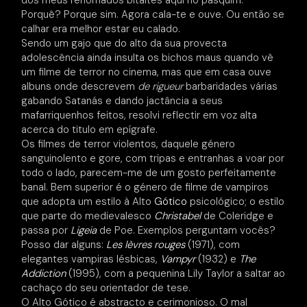
dos meus renomados bitaites aqui no pasquim.
Porquê? Porque sim. Agora cala-te e ouve. Ou então se
calhar era melhor estar eu calado.
Sendo um gajo que do alto da sua provecta
adolescência ainda insulta os bichos maus quando vê
um filme de terror no cinema, mas que em casa ouve
albuns onde descrevem
de rigueur
barbaridades várias
gabando Satanás e dando jactância a seus
mafarriquenhos feitos, resolvi reflectir em voz alta
acerca do titulo em epígrafe.
Os filmes de terror violentos, daquele género
sanguinolento e gore, com tripas e entranhas a voar por
todo o lado, parecem-me de um gosto perfeitamente
banal. Bem superior é o género de filme de vampiros
que adopta um estilo à Alto
Gótico
psicológico; o estilo
que parte do medievalesco
Christabel
de Coleridge e
passa por
Ligeia
de Poe. Exemplos perguntam vocês?
Posso dar alguns:
Les lèvres rouges
(1971), com
elegantes vampiras lésbicas,
Vampyr
(1932) e
The
Addiction
(1995), com a pequenina Lily Taylor a saltar ao
cachaço do seu orientador de tese.
O Alto Gótico é abstracto e cerimonioso. O mal