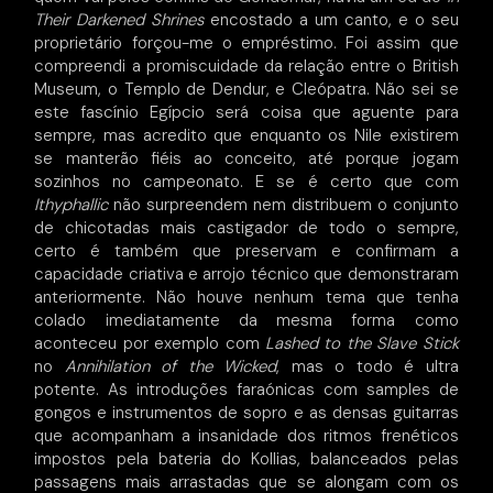
Their Darkened Shrines
encostado a um canto, e o seu
proprietário forçou-me o empréstimo. Foi assim que
compreendi a promiscuidade da relação entre o British
Museum, o Templo de Dendur, e Cleópatra. Não sei se
este fascínio Egípcio será coisa que aguente para
sempre, mas acredito que enquanto os Nile existirem
se manterão fiéis ao conceito, até porque jogam
sozinhos no campeonato. E se é certo que com
Ithyphallic
não surpreendem nem distribuem o conjunto
de chicotadas mais castigador de todo o sempre,
certo é também que preservam e confirmam a
capacidade criativa e arrojo técnico que demonstraram
anteriormente. Não houve nenhum tema que tenha
colado imediatamente da mesma forma como
aconteceu por exemplo com
Lashed to the Slave Stick
no
Annihilation of the Wicked
, mas o todo é ultra
potente. As introduções faraónicas com samples de
gongos e instrumentos de sopro e as densas guitarras
que acompanham a insanidade dos ritmos frenéticos
impostos pela bateria do Kollias, balanceados pelas
passagens mais arrastadas que se alongam com os