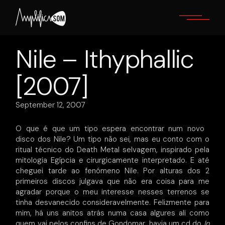
Skip
to
the
content
Nile – Ithyphallic
[2007]
September 12, 2007
O que é que um tipo espera encontrar num novo
disco dos Nile? Um tipo não sei, mas eu conto com o
ritual técnico do Death Metal selvagem, inspirado pela
mitologia Egípcia e cirurgicamente interpretado. E até
cheguei tarde ao fenómeno Nile. Por alturas dos 2
primeiros discos julgava que não era coisa para me
agradar porque o meu interesse nesses terrenos se
tinha desvanecido consideravelmente. Felizmente para
mim, há uns anitos atrás numa casa algures ali como
quem vai pelos confins de Gondomar, havia um cd do
In