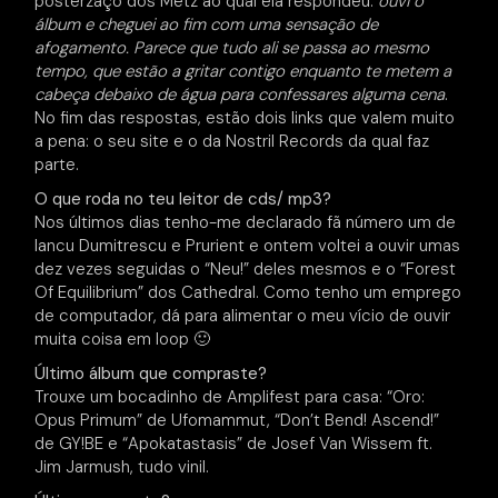
posterzaço dos Metz ao qual ela respondeu:
ouvi o
álbum e cheguei ao fim com uma sensação de
afogamento. Parece que tudo ali se passa ao mesmo
tempo, que estão a gritar contigo enquanto te metem a
cabeça debaixo de água para confessares alguma cena
.
No fim das respostas, estão dois links que valem muito
a pena: o seu site e o da Nostril Records da qual faz
parte.
O que roda no teu leitor de cds/ mp3?
Nos últimos dias tenho-me declarado fã número um de
Iancu Dumitrescu e Prurient e ontem voltei a ouvir umas
dez vezes seguidas o “Neu!” deles mesmos e o “Forest
Of Equilibrium” dos Cathedral. Como tenho um emprego
de computador, dá para alimentar o meu vício de ouvir
muita coisa em loop 🙂
Último álbum que compraste?
Trouxe um bocadinho de Amplifest para casa: “Oro:
Opus Primum” de Ufomammut, “Don’t Bend! Ascend!”
de GY!BE e “Apokatastasis” de Josef Van Wissem ft.
Jim Jarmush, tudo vinil.