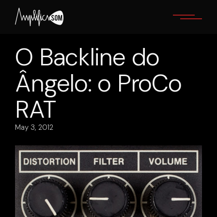
Skip
to
the
content
O Backline do
Ângelo: o ProCo
RAT
May 3, 2012