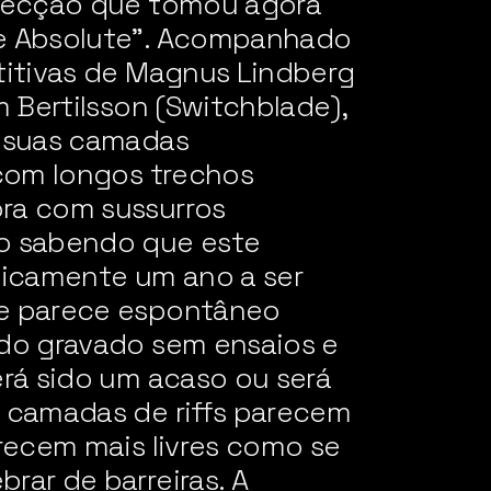
irecção que tomou agora
e Absolute”. Acompanhado
titivas de Magnus Lindberg
m Bertilsson (Switchblade),
s suas camadas
 com longos trechos
ra com sussurros
o sabendo que este
ticamente um ano a ser
me parece espontâneo
ido gravado sem ensaios e
erá sido um acaso ou será
s camadas de riffs parecem
arecem mais livres como se
rar de barreiras. A