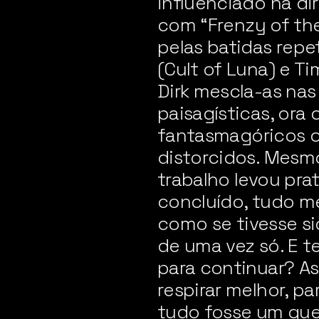
influenciado na d
com “Frenzy of th
pelas batidas repe
(Cult of Luna) e Ti
Dirk mescla-as na
paisagísticas, ora
fantasmagóricos o
distorcidos. Mesm
trabalho levou pra
concluído, tudo 
como se tivesse s
de uma vez só. E t
para continuar? A
respirar melhor, p
tudo fosse um queb