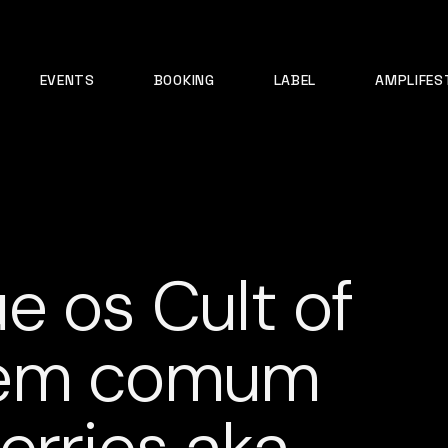
EVENTS
BOOKING
LABEL
AMPLIFES
e os Cult of
 em comum