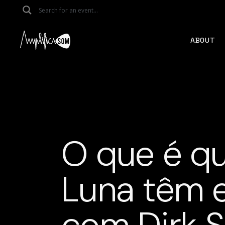
Skip
to
the
content
ABOUT
O que é qu
Luna têm