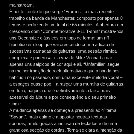
mainstream.
É neste contexto que surge “Frames”, o mais recente
trabalho da banda de Manchester, composto por apenas 8
temas e perfazendo um total de 65 minutos. A abertura em
crescendo com “Commemorative 9-11 T-shirt” mostra-nos
uns Oceansize clássicos em topo de forma: um riff
hipnótico em loop que vai crescendo com a adição de
sucessivas camadas de guitarras, uma sessão rítmica
complexa e poderosa, e a voz de Mike Vennart a dar
apenas uns salpicos de cor aqui e ali. “Unfamiliar” segue
na melhor tradição de rock alternativo a que a banda nos
habituou no passado, com uma excelente melodia vocal –
a espaços quase pop – a rasgar uma muralha de guitarras
em fúria, naquela que é definitivamente a faixa mais
acessível do álbum e por consequência o seu primeiro
single.
A mudança apenas se começa a pressentir ao 4º tema,
“Savant”, mais calmo e a apostar noutras texturas
sonoras, muito graças à inclusão de teclados e de uma
grandiosa secção de cordas. Torna-se clara a intenção da