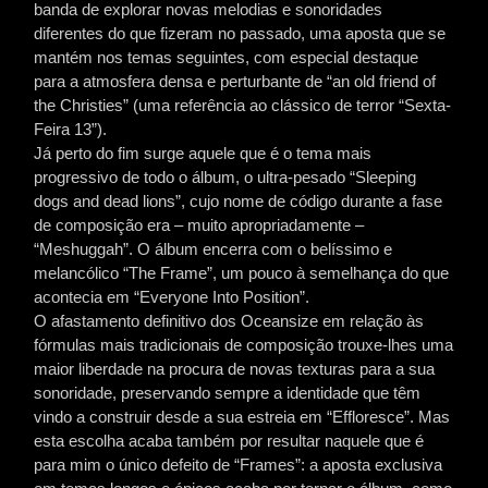
banda de explorar novas melodias e sonoridades
diferentes do que fizeram no passado, uma aposta que se
mantém nos temas seguintes, com especial destaque
para a atmosfera densa e perturbante de “an old friend of
the Christies” (uma referência ao clássico de terror “Sexta-
Feira 13”).
Já perto do fim surge aquele que é o tema mais
progressivo de todo o álbum, o ultra-pesado “Sleeping
dogs and dead lions”, cujo nome de código durante a fase
de composição era – muito apropriadamente –
“Meshuggah”. O álbum encerra com o belíssimo e
melancólico “The Frame”, um pouco à semelhança do que
acontecia em “Everyone Into Position”.
O afastamento definitivo dos Oceansize em relação às
fórmulas mais tradicionais de composição trouxe-lhes uma
maior liberdade na procura de novas texturas para a sua
sonoridade, preservando sempre a identidade que têm
vindo a construir desde a sua estreia em “Effloresce”. Mas
esta escolha acaba também por resultar naquele que é
para mim o único defeito de “Frames”: a aposta exclusiva