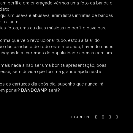
ham perfil e era engraçado vêrmos uma foto da banda e
isto!
aqui sim usava e abusava, eram listas infinitas de bandas
r o album.
ias fotos, uma ou duas músicas no perfil e dava para
!
rma que veio revolucionar tudo, estou a falar do
gação das bandas e de todo este mercado, havendo casos
 chegando a extremos de populuridade apenas com um
 mais nada a não ser uma bonita apresentação, boas
desse, sem dúvida que foi uma grande ajuda neste
 os cartuxos dia após dia, suponho que nunca irá
em por aí?
BANDCAMP
será?
SHARE ON