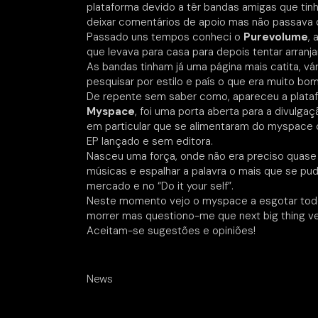
plataforma devido a têr bandas amigas que tin
deixar comentários de apoio mas não passava d
Passado uns tempos conheci o
Purevolume
, 
que levava para casa para depois tentar arranja
As bandas tinham já uma página mais catita, vár
pesquisar por estilo e país o que era muito bom
De repente sem saber como, apareceu a platafo
Myspace
, foi uma porta aberta para a divul
em particular que se alimentaram do myspace
EP lançado e sem editora.
Nasceu uma força, onde não era preciso quase
músicas e espalhar a palavra o mais que se pu
mercado e no “Do it your self”.
Neste momento vejo o myspace a esgotar todos
morrer mas questiono-me que next big thing v
Aceitam-se sugestões e opiniões!
News