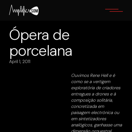
Skip
to
the
content
Ópera de
porcelana
April 1, 2011
Ouvimos Rene Hell e é
como se a vertigem
exploratória de criadores
entregues a drones e à
composição solitária,
concretizada em
paisagem electrónica ou
em sintetizadores
analógicos, ganhasse uma
dimensão orquestral.